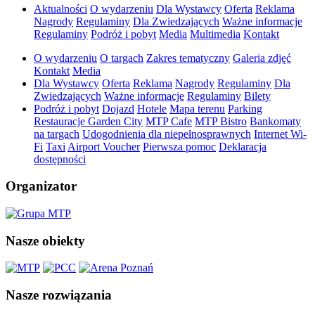
Aktualności
O wydarzeniu
Dla Wystawcy
Oferta
Reklama
Nagrody
Regulaminy
Dla Zwiedzających
Ważne informacje
Regulaminy
Podróż i pobyt
Media
Multimedia
Kontakt
O wydarzeniu
O targach
Zakres tematyczny
Galeria zdjęć
Kontakt
Media
Dla Wystawcy
Oferta
Reklama
Nagrody
Regulaminy
Dla
Zwiedzających
Ważne informacje
Regulaminy
Bilety
Podróż i pobyt
Dojazd
Hotele
Mapa terenu
Parking
Restauracje Garden City
MTP Cafe
MTP Bistro
Bankomaty
na targach
Udogodnienia dla niepełnosprawnych
Internet Wi-
Fi
Taxi
Airport Voucher
Pierwsza pomoc
Deklaracja
dostępności
Organizator
Nasze obiekty
Nasze rozwiązania