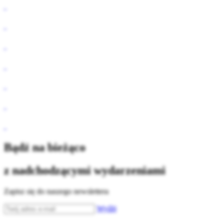
Bądź na bieżąco
z nadchodzącymi wydarzeniami
Zapisz się do naszego newslettera
Wyślij