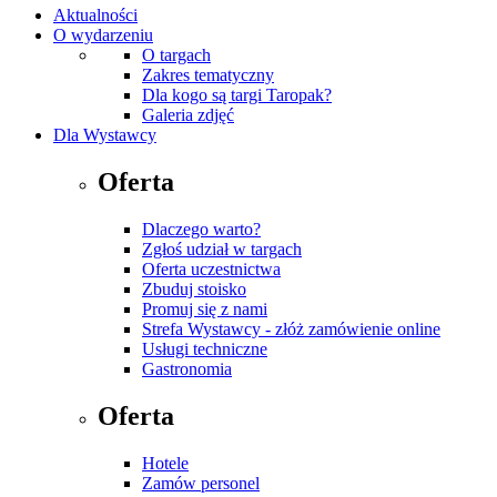
Aktualności
O wydarzeniu
O targach
Zakres tematyczny
Dla kogo są targi Taropak?
Galeria zdjęć
Dla Wystawcy
Oferta
Dlaczego warto?
Zgłoś udział w targach
Oferta uczestnictwa
Zbuduj stoisko
Promuj się z nami
Strefa Wystawcy - złóż zamówienie online
Usługi techniczne
Gastronomia
Oferta
Hotele
Zamów personel