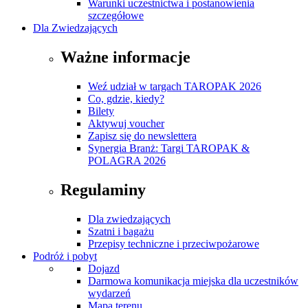
Warunki uczestnictwa i postanowienia
szczegółowe
Dla Zwiedzających
Ważne informacje
Weź udział w targach TAROPAK 2026
Co, gdzie, kiedy?
Bilety
Aktywuj voucher
Zapisz się do newslettera
Synergia Branż: Targi TAROPAK &
POLAGRA 2026
Regulaminy
Dla zwiedzających
Szatni i bagażu
Przepisy techniczne i przeciwpożarowe
Podróż i pobyt
Dojazd
Darmowa komunikacja miejska dla uczestników
wydarzeń
Mapa terenu