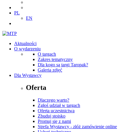
PL
EN
Aktualności
O wydarzeniu
O targach
Zakres tematyczny
Dla kogo są targi Taropak?
Galeria zdjęć
Dla Wystawcy
Oferta
Dlaczego warto?
Zgłoś udział w targach
Oferta uczestnictwa
Zbuduj stoisko
Promuj się z nami
Strefa Wystawcy - złóż zamówienie online
Usługi techniczne