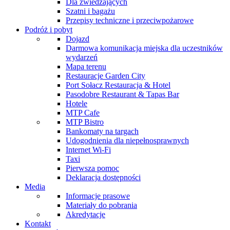
Dla zwiedzających
Szatni i bagażu
Przepisy techniczne i przeciwpożarowe
Podróż i pobyt
Dojazd
Darmowa komunikacja miejska dla uczestników
wydarzeń
Mapa terenu
Restauracje Garden City
Port Sołacz Restauracja & Hotel
Pasodobre Restaurant & Tapas Bar
Hotele
MTP Cafe
MTP Bistro
Bankomaty na targach
Udogodnienia dla niepełnosprawnych
Internet Wi-Fi
Taxi
Pierwsza pomoc
Deklaracja dostępności
Media
Informacje prasowe
Materiały do pobrania
Akredytacje
Kontakt