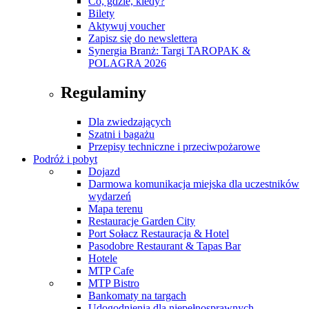
Co, gdzie, kiedy?
Bilety
Aktywuj voucher
Zapisz się do newslettera
Synergia Branż: Targi TAROPAK &
POLAGRA 2026
Regulaminy
Dla zwiedzających
Szatni i bagażu
Przepisy techniczne i przeciwpożarowe
Podróż i pobyt
Dojazd
Darmowa komunikacja miejska dla uczestników
wydarzeń
Mapa terenu
Restauracje Garden City
Port Sołacz Restauracja & Hotel
Pasodobre Restaurant & Tapas Bar
Hotele
MTP Cafe
MTP Bistro
Bankomaty na targach
Udogodnienia dla niepełnosprawnych