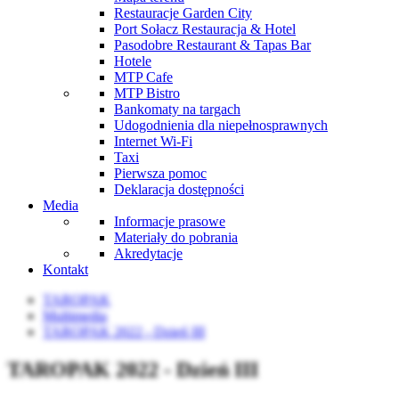
Restauracje Garden City
Port Sołacz Restauracja & Hotel
Pasodobre Restaurant & Tapas Bar
Hotele
MTP Cafe
MTP Bistro
Bankomaty na targach
Udogodnienia dla niepełnosprawnych
Internet Wi-Fi
Taxi
Pierwsza pomoc
Deklaracja dostępności
Media
Informacje prasowe
Materiały do pobrania
Akredytacje
Kontakt
TAROPAK
Multimedia
TAROPAK 2022 - Dzień III
TAROPAK 2022 - Dzień III