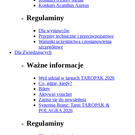
Konkurs Acanthus Aureus
Regulaminy
Dla wystawców
Przepisy techniczne i przeciwpożarowe
Warunki uczestnictwa i postanowienia
szczegółowe
Dla Zwiedzających
Ważne informacje
Weź udział w targach TAROPAK 2026
Co, gdzie, kiedy?
Bilety
Aktywuj voucher
Zapisz się do newslettera
Synergia Branż: Targi TAROPAK &
POLAGRA 2026
Regulaminy