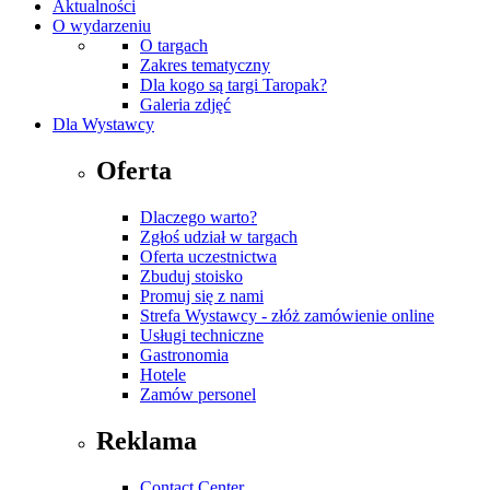
Aktualności
O wydarzeniu
O targach
Zakres tematyczny
Dla kogo są targi Taropak?
Galeria zdjęć
Dla Wystawcy
Oferta
Dlaczego warto?
Zgłoś udział w targach
Oferta uczestnictwa
Zbuduj stoisko
Promuj się z nami
Strefa Wystawcy - złóż zamówienie online
Usługi techniczne
Gastronomia
Hotele
Zamów personel
Reklama
Contact Center