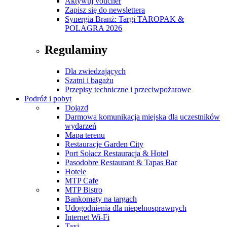
Aktywuj voucher
Zapisz się do newslettera
Synergia Branż: Targi TAROPAK &
POLAGRA 2026
Regulaminy
Dla zwiedzających
Szatni i bagażu
Przepisy techniczne i przeciwpożarowe
Podróż i pobyt
Dojazd
Darmowa komunikacja miejska dla uczestników
wydarzeń
Mapa terenu
Restauracje Garden City
Port Sołacz Restauracja & Hotel
Pasodobre Restaurant & Tapas Bar
Hotele
MTP Cafe
MTP Bistro
Bankomaty na targach
Udogodnienia dla niepełnosprawnych
Internet Wi-Fi
Taxi