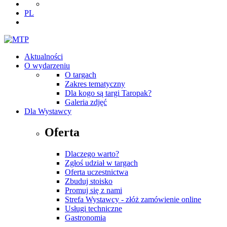
PL
Aktualności
O wydarzeniu
O targach
Zakres tematyczny
Dla kogo są targi Taropak?
Galeria zdjęć
Dla Wystawcy
Oferta
Dlaczego warto?
Zgłoś udział w targach
Oferta uczestnictwa
Zbuduj stoisko
Promuj się z nami
Strefa Wystawcy - złóż zamówienie online
Usługi techniczne
Gastronomia