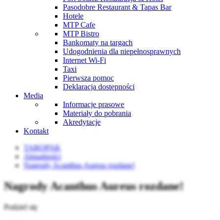
Pasodobre Restaurant & Tapas Bar
Hotele
MTP Cafe
MTP Bistro
Bankomaty na targach
Udogodnienia dla niepełnosprawnych
Internet Wi-Fi
Taxi
Pierwsza pomoc
Deklaracja dostępności
Media
Informacje prasowe
Materiały do pobrania
Akredytacje
Kontakt
TAROPAK
Aktualności
Nagrody Acanthus Aureus rozdane!
Nagrody Acanthus Aureus rozdane!
Podziel się