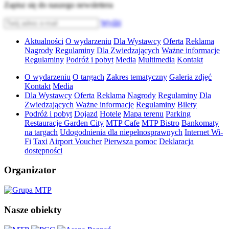
Zapisz się do naszego newslettera
Wyślij
Aktualności
O wydarzeniu
Dla Wystawcy
Oferta
Reklama
Nagrody
Regulaminy
Dla Zwiedzających
Ważne informacje
Regulaminy
Podróż i pobyt
Media
Multimedia
Kontakt
O wydarzeniu
O targach
Zakres tematyczny
Galeria zdjęć
Kontakt
Media
Dla Wystawcy
Oferta
Reklama
Nagrody
Regulaminy
Dla
Zwiedzających
Ważne informacje
Regulaminy
Bilety
Podróż i pobyt
Dojazd
Hotele
Mapa terenu
Parking
Restauracje Garden City
MTP Cafe
MTP Bistro
Bankomaty
na targach
Udogodnienia dla niepełnosprawnych
Internet Wi-
Fi
Taxi
Airport Voucher
Pierwsza pomoc
Deklaracja
dostępności
Organizator
Nasze obiekty