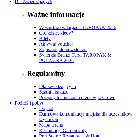
Dla Zwiedzających
Ważne informacje
Weź udział w targach TAROPAK 2026
Co, gdzie, kiedy?
Bilety
Aktywuj voucher
Zapisz się do newslettera
Synergia Branż: Targi TAROPAK &
POLAGRA 2026
Regulaminy
Dla zwiedzających
Szatni i bagażu
Przepisy techniczne i przeciwpożarowe
Podróż i pobyt
Dojazd
Darmowa komunikacja miejska dla uczestników
wydarzeń
Mapa terenu
Restauracje Garden City
Port Sołacz Restauracja & Hotel