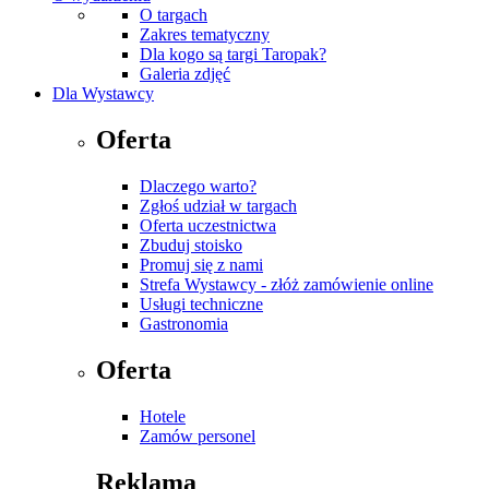
O targach
Zakres tematyczny
Dla kogo są targi Taropak?
Galeria zdjęć
Dla Wystawcy
Oferta
Dlaczego warto?
Zgłoś udział w targach
Oferta uczestnictwa
Zbuduj stoisko
Promuj się z nami
Strefa Wystawcy - złóż zamówienie online
Usługi techniczne
Gastronomia
Oferta
Hotele
Zamów personel
Reklama