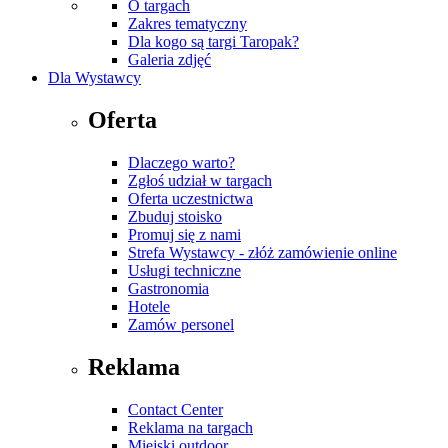
O targach
Zakres tematyczny
Dla kogo są targi Taropak?
Galeria zdjęć
Dla Wystawcy
Oferta
Dlaczego warto?
Zgłoś udział w targach
Oferta uczestnictwa
Zbuduj stoisko
Promuj się z nami
Strefa Wystawcy - złóż zamówienie online
Usługi techniczne
Gastronomia
Hotele
Zamów personel
Reklama
Contact Center
Reklama na targach
Miejski outdoor