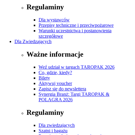
Regulaminy
Dla wystawców
Przepisy techniczne i przeciwpożarowe
Warunki uczestnictwa i postanowienia
szczegółowe
Dla Zwiedzających
Ważne informacje
Weź udział w targach TAROPAK 2026
Co, gdzie, kiedy?
Bilety
Aktywuj voucher
Zapisz się do newslettera
Synergia Branż: Targi TAROPAK &
POLAGRA 2026
Regulaminy
Dla zwiedzających
Szatni i bagażu