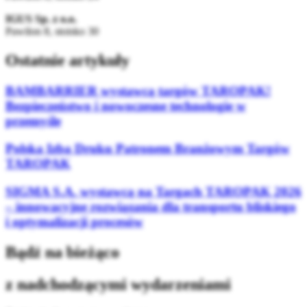
IGUS Sp. z o.o.
Pawilon 8, stoisko 30
Ostatnie artykuły
BAMBARRIER wystawcą targów TAROPAK!
Bezpieczeństwo i nowoczesne technologie w
przemyśle
Polska Izba Druku Patronem Branżowym Targów
TAROPAK
SIGMA S.A. wystawcą na Targach TAROPAK 2026
– innowacyjne rozwiązania dla transportu bliskiego
i optymalizacji procesów
Bądź na bieżąco
z nadchodzącymi wydarzeniami