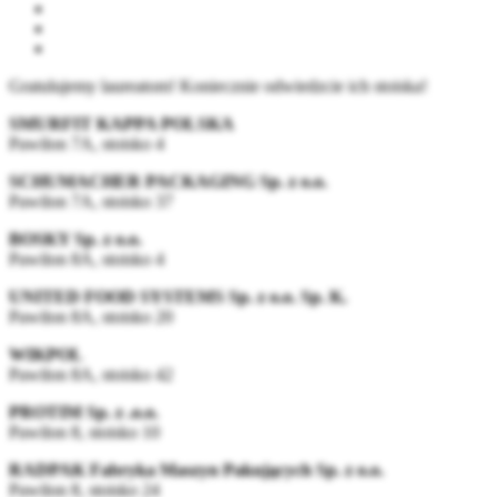
Gratulujemy laureatom! Koniecznie odwiedzcie ich stoiska!
SMURFIT KAPPA POLSKA
Pawilon 7A, stoisko 4
SCHUMACHER PACKAGING Sp. z o.o.
Pawilon 7A, stoisko 37
BOSKY Sp. z o.o.
Pawilon 8A, stoisko 4
UNITED FOOD SYSTEMS Sp. z o.o. Sp. K.
Pawilon 8A, stoisko 20
WIKPOL
Pawilon 8A, stoisko 42
PROTIM Sp. z .o.o.
Pawilon 8, stoisko 10
RADPAK Fabryka Maszyn Pakujących Sp. z o.o.
Pawilon 8, stoisko 24