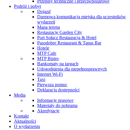
Przepisy techniczne i przeciwpożarowe
Podróż i pobyt
Dojazd
Darmowa komunikacja miejska dla uczestników
wydarzeń
Mapa terenu
Restauracje Garden City
Port Sołacz Restauracja & Hotel
Pasodobre Restaurant & Tapas Bar
Hotele
MTP Cafe
MTP Bistro
Bankomaty na targach
Udogodnienia dla niepełnosprawnych
Internet Wi-Fi
Taxi
Pierwsza pomoc
Deklaracja dostępności
Media
Informacje prasowe
Materiały do pobrania
Akredytacje
Kontakt
Aktualności
O wydarzeniu