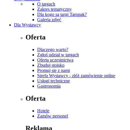
O targach
Zakres tematyczny
Dla kogo są targi Taropak?
Galeria zdjęć
Dla Wystawcy
Oferta
Dlaczego warto?
Zgłoś udział w targach
Oferta uczestnictwa
Zbuduj stoisko
Promuj się z nami
Strefa Wystawcy - złóż zamówienie online
Usługi techniczne
Gastronomia
Oferta
Hotele
Zamów personel
Reklama