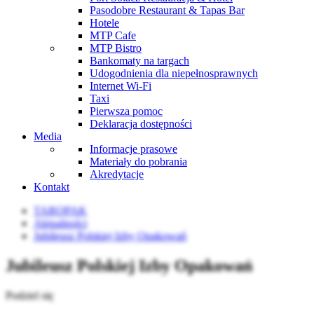
Pasodobre Restaurant & Tapas Bar
Hotele
MTP Cafe
MTP Bistro
Bankomaty na targach
Udogodnienia dla niepełnosprawnych
Internet Wi-Fi
Taxi
Pierwsza pomoc
Deklaracja dostępności
Media
Informacje prasowe
Materiały do pobrania
Akredytacje
Kontakt
TAROPAK
Aktualności
Jubileusz Polskiej Izby Opakowań
Jubileusz Polskiej Izby Opakowań
Podziel się