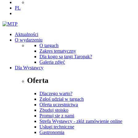
PL
Aktualności
O wydarzeniu
O targach
Zakres tematyczny
Dla kogo są targi Taropak?
Galeria zdjęć
Dla Wystawcy
Oferta
Dlaczego warto?
Zgłoś udział w targach
Oferta uczestnictwa
Zbuduj stoisko
Promuj się z nami
Strefa Wystawcy - złóż zamówienie online
Usługi techniczne
Gastronomia