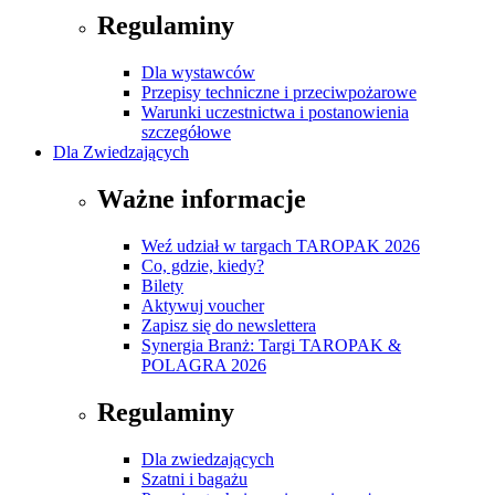
Regulaminy
Dla wystawców
Przepisy techniczne i przeciwpożarowe
Warunki uczestnictwa i postanowienia
szczegółowe
Dla Zwiedzających
Ważne informacje
Weź udział w targach TAROPAK 2026
Co, gdzie, kiedy?
Bilety
Aktywuj voucher
Zapisz się do newslettera
Synergia Branż: Targi TAROPAK &
POLAGRA 2026
Regulaminy
Dla zwiedzających
Szatni i bagażu