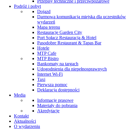
Przepisy techniczne i przeciwpożarowe
Podróż i pobyt
Dojazd
Darmowa komunikacja miejska dla uczestników
wydarzeń
Mapa terenu
Restauracje Garden City
Port Sołacz Restauracja & Hotel
Pasodobre Restaurant & Tapas Bar
Hotele
MTP Cafe
MTP Bistro
Bankomaty na targach
Udogodnienia dla niepełnosprawnych
Internet Wi-Fi
Taxi
Pierwsza pomoc
Deklaracja dostępności
Media
Informacje prasowe
Materiały do pobrania
Akredytacje
Kontakt
Aktualności
O wydarzeniu