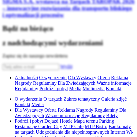
SIGMA S.A. wystawcą na Targach TAROPAK 2026
– innowacyjne rozwiązania dla transportu bliskiego
i optymalizacji procesów
Bądź na bieżąco
z nadchodzącymi wydarzeniami
Zapisz się do naszego newslettera
Wyślij
Aktualności
O wydarzeniu
Dla Wystawcy
Oferta
Reklama
Nagrody
Regulaminy
Dla Zwiedzających
Ważne informacje
Regulaminy
Podróż i pobyt
Media
Multimedia
Kontakt
O wydarzeniu
O targach
Zakres tematyczny
Galeria zdjęć
Kontakt
Media
Dla Wystawcy
Oferta
Reklama
Nagrody
Regulaminy
Dla
Zwiedzających
Ważne informacje
Regulaminy
Bilety
Podróż i pobyt
Dojazd
Hotele
Mapa terenu
Parking
Restauracje Garden City
MTP Cafe
MTP Bistro
Bankomaty
na targach
Udogodnienia dla niepełnosprawnych
Internet Wi-