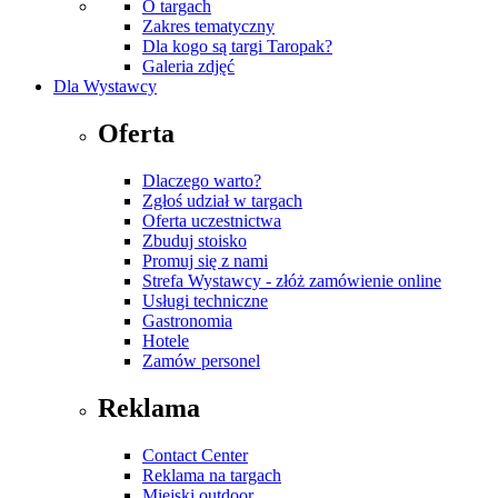
O targach
Zakres tematyczny
Dla kogo są targi Taropak?
Galeria zdjęć
Dla Wystawcy
Oferta
Dlaczego warto?
Zgłoś udział w targach
Oferta uczestnictwa
Zbuduj stoisko
Promuj się z nami
Strefa Wystawcy - złóż zamówienie online
Usługi techniczne
Gastronomia
Hotele
Zamów personel
Reklama
Contact Center
Reklama na targach
Miejski outdoor