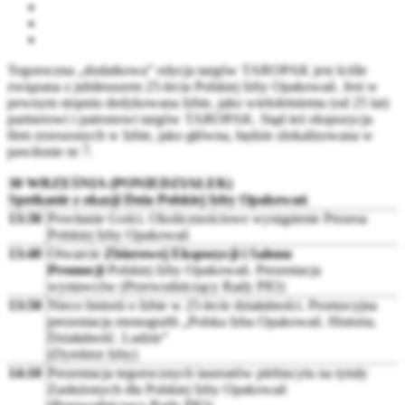
Tegoroczna „dodatkowa” edycja targów TAROPAK jest ściśle
związana z jubileuszem 25-lecia Polskiej Izby Opakowań. Jest w
pewnym stopniu dedykowana Izbie, jako wieloletniemu (od 25 lat)
partnerowi i patronowi targów TAROPAK. Stąd też ekspozycja
firm zrzeszonych w Izbie, jako główna, będzie zlokalizowana w
pawilonie nr 7.
30 WRZEŚNIA (PONIEDZIAŁEK)
Spotkanie z okazji Dnia Polskiej Izby Opakowań
13:30
Powitanie Gości. Okolicznościowe wystąpienie Prezesa
Polskiej Izby Opakowań
13:40
Otwarcie
Zbiorowej Ekspozycji i Salonu
Promocji
Polskiej Izby Opakowań. Prezentacja
wystawców (Przewodniczący Rady PIO)
13:50
Nieco historii o Izbie w 25-lecie działalności. Promocyjna
prezentacja monografii „Polska Izba Opakowań. Historia.
Działalność. Ludzie”
(Dyrektor Izby)
14:10
Prezentacja tegorocznych laureatów plebiscytu na tytuły
Zasłużonych dla Polskiej Izby Opakowań