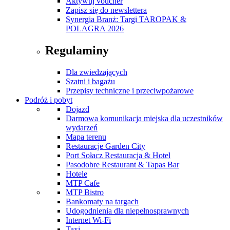
Aktywuj voucher
Zapisz się do newslettera
Synergia Branż: Targi TAROPAK &
POLAGRA 2026
Regulaminy
Dla zwiedzających
Szatni i bagażu
Przepisy techniczne i przeciwpożarowe
Podróż i pobyt
Dojazd
Darmowa komunikacja miejska dla uczestników
wydarzeń
Mapa terenu
Restauracje Garden City
Port Sołacz Restauracja & Hotel
Pasodobre Restaurant & Tapas Bar
Hotele
MTP Cafe
MTP Bistro
Bankomaty na targach
Udogodnienia dla niepełnosprawnych
Internet Wi-Fi
Taxi