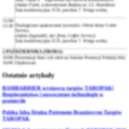
(Adam Fotek, Laboratorium Badawcze J.S. Hamilton)
Sala konferencyjna 1CD, pawilon 7. Wstęp wolny.
13.00-
Ekologiczne opakowania żywności. Oferta firmy Cofee
13.30
Service.
(
Adam Zagrodzki, dyr. firmy Coffee Service)
Sala konferencyjna 1CD, pawilon 7. Wstęp wolny.
2 PAŹDZIERNIKA (ŚRODA)
10:00-
Prezentacje firm i ich ofert na Salonie Promocji Polskiej Izby
16:00
Opakowań.
Ostatnie artykuły
BAMBARRIER wystawcą targów TAROPAK!
Bezpieczeństwo i nowoczesne technologie w
przemyśle
Polska Izba Druku Patronem Branżowym Targów
TAROPAK