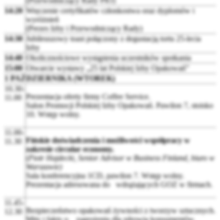
(Przewodniczący Rady PIO)
14:20
Wręczenie certyfikatów członkostwa oraz dyplomów i
wyróżnień
(Prezes Izby i Przewodniczący Rady)
14:30
Jubileuszowy toast połączony z degustacją tortu 25-lecia
Izby
14:40
Okolicznościowe wystąpienia uczestników spotkania
15:00
Otwarcie wystawy „25 lat Polskiej Izby Opakowań”
1 PAŹDZIERNIKA (WTOREK)
10.30-
Prezentacja oferty firmy Coffee Service.
11.00
Salon Promocji Polskiej Izby Opakowań. Pawilon 7, stoisko
10. Wstęp wolny.
11.00-
Fińskie doświadczenia i możliwości współpracy w
11.30
zakresie circular economy.
(
Piotr Hajdecki, Senior Advisor w Business Finland, biuro w
Warszawie)
Sala konferencyjna 1CD, pawilon 7. Wstęp wolny.
Prezentacja adresowana do wdrążających GOZ w firmach.
11.45-
Bezpieczeństwo opakowań żywności z tworzyw sztucznych.
12.30
Mity i fakty o zagrożeniu dla zdrowia konsumentów.