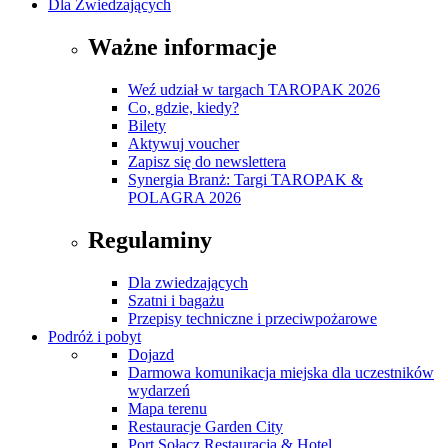
Dla Zwiedzających
Ważne informacje
Weź udział w targach TAROPAK 2026
Co, gdzie, kiedy?
Bilety
Aktywuj voucher
Zapisz się do newslettera
Synergia Branż: Targi TAROPAK &
POLAGRA 2026
Regulaminy
Dla zwiedzających
Szatni i bagażu
Przepisy techniczne i przeciwpożarowe
Podróż i pobyt
Dojazd
Darmowa komunikacja miejska dla uczestników
wydarzeń
Mapa terenu
Restauracje Garden City
Port Sołacz Restauracja & Hotel