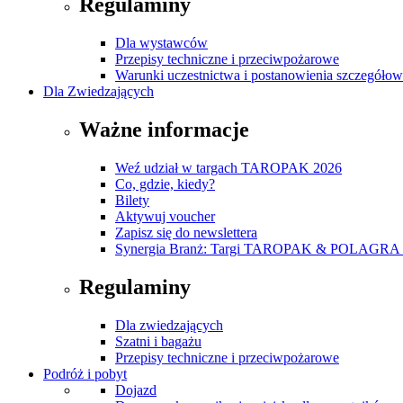
Regulaminy
Dla wystawców
Przepisy techniczne i przeciwpożarowe
Warunki uczestnictwa i postanowienia szczegóło
Dla Zwiedzających
Ważne informacje
Weź udział w targach TAROPAK 2026
Co, gdzie, kiedy?
Bilety
Aktywuj voucher
Zapisz się do newslettera
Synergia Branż: Targi TAROPAK & POLAGRA 
Regulaminy
Dla zwiedzających
Szatni i bagażu
Przepisy techniczne i przeciwpożarowe
Podróż i pobyt
Dojazd