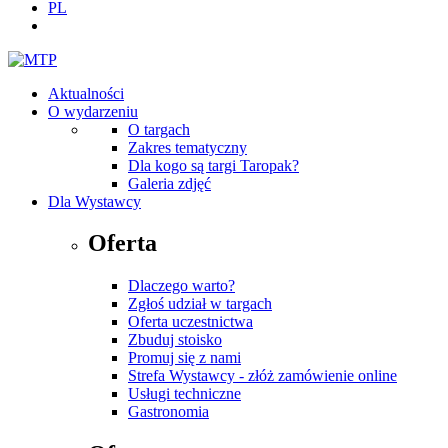
PL
Aktualności
O wydarzeniu
O targach
Zakres tematyczny
Dla kogo są targi Taropak?
Galeria zdjęć
Dla Wystawcy
Oferta
Dlaczego warto?
Zgłoś udział w targach
Oferta uczestnictwa
Zbuduj stoisko
Promuj się z nami
Strefa Wystawcy - złóż zamówienie online
Usługi techniczne
Gastronomia