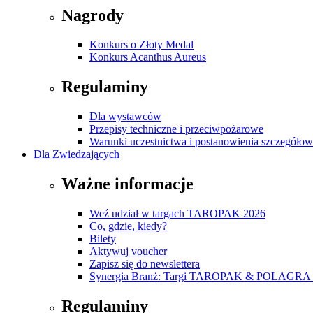
Nagrody
Konkurs o Złoty Medal
Konkurs Acanthus Aureus
Regulaminy
Dla wystawców
Przepisy techniczne i przeciwpożarowe
Warunki uczestnictwa i postanowienia szczegóło
Dla Zwiedzających
Ważne informacje
Weź udział w targach TAROPAK 2026
Co, gdzie, kiedy?
Bilety
Aktywuj voucher
Zapisz się do newslettera
Synergia Branż: Targi TAROPAK & POLAGRA 
Regulaminy