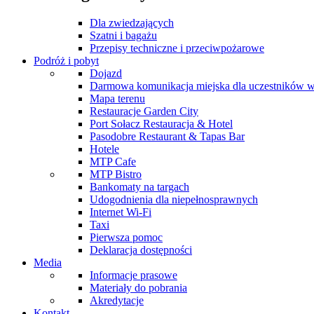
Dla zwiedzających
Szatni i bagażu
Przepisy techniczne i przeciwpożarowe
Podróż i pobyt
Dojazd
Darmowa komunikacja miejska dla uczestników 
Mapa terenu
Restauracje Garden City
Port Sołacz Restauracja & Hotel
Pasodobre Restaurant & Tapas Bar
Hotele
MTP Cafe
MTP Bistro
Bankomaty na targach
Udogodnienia dla niepełnosprawnych
Internet Wi-Fi
Taxi
Pierwsza pomoc
Deklaracja dostępności
Media
Informacje prasowe
Materiały do pobrania
Akredytacje
Kontakt