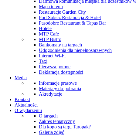
Darmowa komunikacja miejska dla uczestników 
Mapa terenu
Restauracje Garden City
Port Sołacz Restauracja & Hotel
Pasodobre Restaurant & Tapas Bar
Hotele
MTP Cafe
MTP Bistro
Bankomaty na targach
Udogodnienia dla niepełnosprawnych
Internet Wi-Fi
Taxi
Pierwsza pomoc
Deklaracja dostępności
Media
Informacje prasowe
Materiały do pobrania
Akredytacje
Kontakt
Aktualności
O wydarzeniu
O targach
Zakres tematyczny
Dla kogo są targi Taropak?
Galeria zdjęć