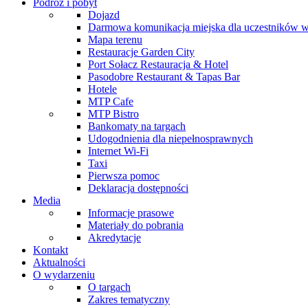
Podróż i pobyt
Dojazd
Darmowa komunikacja miejska dla uczestników 
Mapa terenu
Restauracje Garden City
Port Sołacz Restauracja & Hotel
Pasodobre Restaurant & Tapas Bar
Hotele
MTP Cafe
MTP Bistro
Bankomaty na targach
Udogodnienia dla niepełnosprawnych
Internet Wi-Fi
Taxi
Pierwsza pomoc
Deklaracja dostępności
Media
Informacje prasowe
Materiały do pobrania
Akredytacje
Kontakt
Aktualności
O wydarzeniu
O targach
Zakres tematyczny