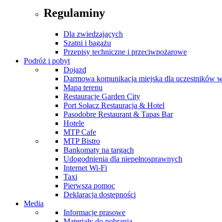
Regulaminy
Dla zwiedzających
Szatni i bagażu
Przepisy techniczne i przeciwpożarowe
Podróż i pobyt
Dojazd
Darmowa komunikacja miejska dla uczestników 
Mapa terenu
Restauracje Garden City
Port Sołacz Restauracja & Hotel
Pasodobre Restaurant & Tapas Bar
Hotele
MTP Cafe
MTP Bistro
Bankomaty na targach
Udogodnienia dla niepełnosprawnych
Internet Wi-Fi
Taxi
Pierwsza pomoc
Deklaracja dostępności
Media
Informacje prasowe
Materiały do pobrania