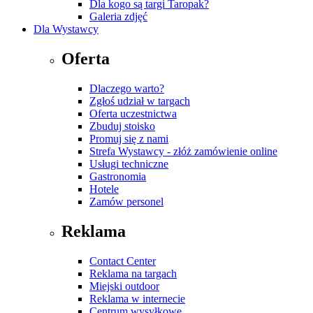
Dla kogo są targi Taropak?
Galeria zdjęć
Dla Wystawcy
Oferta
Dlaczego warto?
Zgłoś udział w targach
Oferta uczestnictwa
Zbuduj stoisko
Promuj się z nami
Strefa Wystawcy - złóż zamówienie online
Usługi techniczne
Gastronomia
Hotele
Zamów personel
Reklama
Contact Center
Reklama na targach
Miejski outdoor
Reklama w internecie
Centrum wysyłkowe