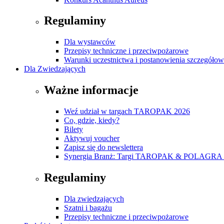
Regulaminy
Dla wystawców
Przepisy techniczne i przeciwpożarowe
Warunki uczestnictwa i postanowienia szczegóło
Dla Zwiedzających
Ważne informacje
Weź udział w targach TAROPAK 2026
Co, gdzie, kiedy?
Bilety
Aktywuj voucher
Zapisz się do newslettera
Synergia Branż: Targi TAROPAK & POLAGRA 
Regulaminy
Dla zwiedzających
Szatni i bagażu
Przepisy techniczne i przeciwpożarowe