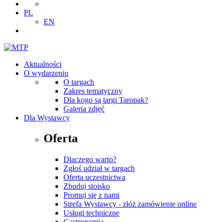
PL
EN
Aktualności
O wydarzeniu
O targach
Zakres tematyczny
Dla kogo są targi Taropak?
Galeria zdjęć
Dla Wystawcy
Oferta
Dlaczego warto?
Zgłoś udział w targach
Oferta uczestnictwa
Zbuduj stoisko
Promuj się z nami
Strefa Wystawcy - złóż zamówienie online
Usługi techniczne
Gastronomia