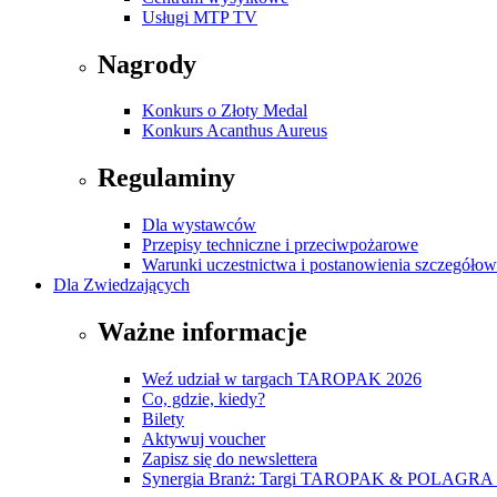
Usługi MTP TV
Nagrody
Konkurs o Złoty Medal
Konkurs Acanthus Aureus
Regulaminy
Dla wystawców
Przepisy techniczne i przeciwpożarowe
Warunki uczestnictwa i postanowienia szczegóło
Dla Zwiedzających
Ważne informacje
Weź udział w targach TAROPAK 2026
Co, gdzie, kiedy?
Bilety
Aktywuj voucher
Zapisz się do newslettera
Synergia Branż: Targi TAROPAK & POLAGRA 