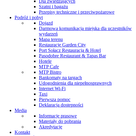
Dla zwiedzających
Szatni i bagażu
Przepisy techniczne i przeciwpożarowe
Podróż i pobyt
Dojazd
Darmowa komunikacja miejska dla uczestników
wydarzeń
Mapa terenu
Restauracje Garden City
Port Sołacz Restauracja & Hotel
Pasodobre Restaurant & Tapas Bar
Hotele
MTP Cafe
MTP Bistro
Bankomaty na targach
Udogodnienia dla niepełnosprawnych
Internet Wi-Fi
Taxi
Pierwsza pomoc
Deklaracja dostępności
Media
Informacje prasowe
Materiały do pobrania
Akredytacje
Kontakt