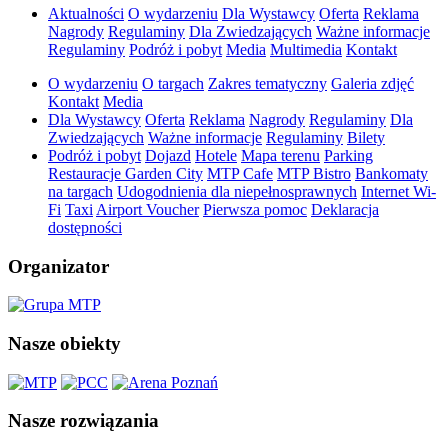
Aktualności
O wydarzeniu
Dla Wystawcy
Oferta
Reklama
Nagrody
Regulaminy
Dla Zwiedzających
Ważne informacje
Regulaminy
Podróż i pobyt
Media
Multimedia
Kontakt
O wydarzeniu
O targach
Zakres tematyczny
Galeria zdjęć
Kontakt
Media
Dla Wystawcy
Oferta
Reklama
Nagrody
Regulaminy
Dla
Zwiedzających
Ważne informacje
Regulaminy
Bilety
Podróż i pobyt
Dojazd
Hotele
Mapa terenu
Parking
Restauracje Garden City
MTP Cafe
MTP Bistro
Bankomaty
na targach
Udogodnienia dla niepełnosprawnych
Internet Wi-
Fi
Taxi
Airport Voucher
Pierwsza pomoc
Deklaracja
dostępności
Organizator
Nasze obiekty
Nasze rozwiązania