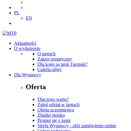
PL
EN
Aktualności
O wydarzeniu
O targach
Zakres tematyczny
Dla kogo są targi Taropak?
Galeria zdjęć
Dla Wystawcy
Oferta
Dlaczego warto?
Zgłoś udział w targach
Oferta uczestnictwa
Zbuduj stoisko
Promuj się z nami
Strefa Wystawcy - złóż zamówienie online
Usługi techniczne