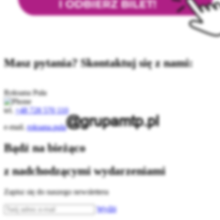
Masz pytania? Skontaktuj się z nami:
Roksana Puła
tel.
+48 728 570 110
e-mail.
roksana.pula
Bądź na bieżąco
z nadchodzącymi wydarzeniami
Zapisz się do naszego newslettera
Wyślij