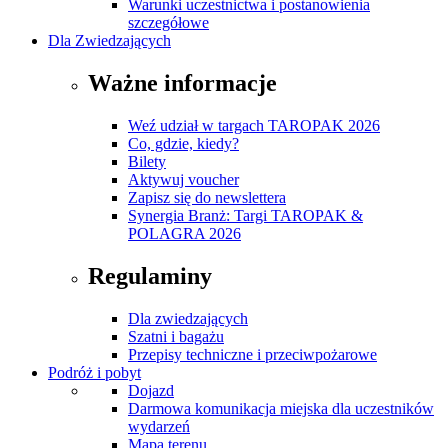
Warunki uczestnictwa i postanowienia
szczegółowe
Dla Zwiedzających
Ważne informacje
Weź udział w targach TAROPAK 2026
Co, gdzie, kiedy?
Bilety
Aktywuj voucher
Zapisz się do newslettera
Synergia Branż: Targi TAROPAK &
POLAGRA 2026
Regulaminy
Dla zwiedzających
Szatni i bagażu
Przepisy techniczne i przeciwpożarowe
Podróż i pobyt
Dojazd
Darmowa komunikacja miejska dla uczestników
wydarzeń
Mapa terenu