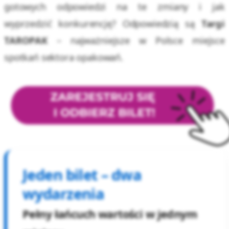
gotowych odpowiedzi na te zmiany i jak
wyprzedzić konkurencję? Odpowiedzią są
Targi
TAROPAK
– najważniejsze w Polsce miejsce
spotkań sektora opakowań.
Jeden bilet – dwa
wydarzenia
Pełny łańcuch wartości w jednym