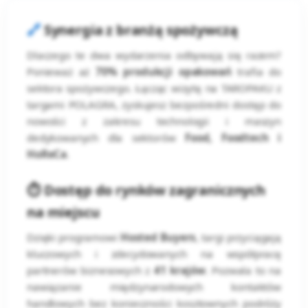
🔗
Synergia z branżą spożywczą
Dlaczego te dwa wydarzenia odbywają się razem?
Ponieważ aż
70% produkcji opakowań
trafia do
sektora spożywczego. Łącząc wizytę na TAROPAKU z
targami POLAGRA, zyskujesz bezpośredni dostęp do
nowości z zakresu technologii i maszyn
dedykowanych dla sektorów
Food, Foodtech i
HoReCa
.
⏱️ Dostęp do rynków zagranicznych
na miejscu
Dzięki programowi
Hosted Buyers
, targi przyciągają
kluczowych i zdecydowanych na współpracę
partnerów biznesowych z
41 krajów
. Pozwala to na
nawiązanie międzynarodowych kontaktów
handlowych bez konieczności kosztownych podróży