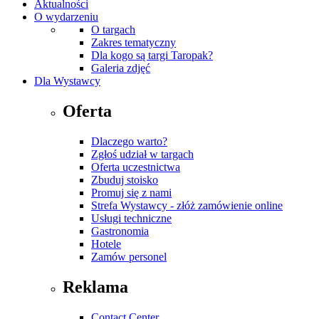
Aktualności
O wydarzeniu
O targach
Zakres tematyczny
Dla kogo są targi Taropak?
Galeria zdjęć
Dla Wystawcy
Oferta
Dlaczego warto?
Zgłoś udział w targach
Oferta uczestnictwa
Zbuduj stoisko
Promuj się z nami
Strefa Wystawcy - złóż zamówienie online
Usługi techniczne
Gastronomia
Hotele
Zamów personel
Reklama
Contact Center