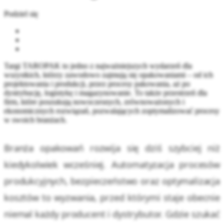
Podziel się
Targi TAROPAK to jedno z najważniejszych wydarzeń dla
wszystkich, którzy zawodowo zajmują się opakowaniami – od ich
projektowania i produkcji, przez procesy pakowania, aż po
dystrybucję, logistykę i magazynowanie. To także przestrzeń dla
firm, które poszukują nowoczesnych, zrównoważonych i
ekonomicznych rozwiązań, pozwalających zoptymalizować procesy
w swoich branżach.
Branża opakowań rozwija się dziś szybciej niż
kiedykolwiek wcześniej. Automatyzacja procesów
produkcyjnych, bezpieczeństwo oraz optymalizacja
kosztów to wyzwania, przed którymi staje obecnie
niemal każdy producent i dystrybutor. Gdzie szukać