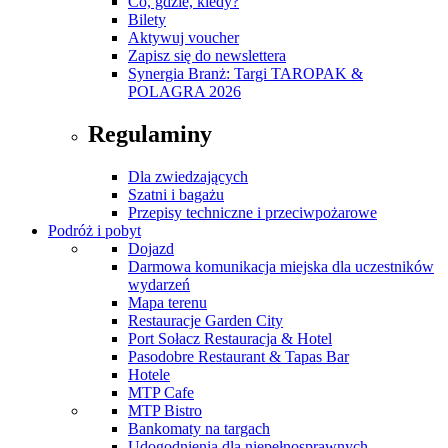
Co, gdzie, kiedy?
Bilety
Aktywuj voucher
Zapisz się do newslettera
Synergia Branż: Targi TAROPAK &
POLAGRA 2026
Regulaminy
Dla zwiedzających
Szatni i bagażu
Przepisy techniczne i przeciwpożarowe
Podróż i pobyt
Dojazd
Darmowa komunikacja miejska dla uczestników
wydarzeń
Mapa terenu
Restauracje Garden City
Port Sołacz Restauracja & Hotel
Pasodobre Restaurant & Tapas Bar
Hotele
MTP Cafe
MTP Bistro
Bankomaty na targach
Udogodnienia dla niepełnosprawnych