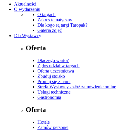
Aktualności
O wydarzeniu
O targach
Zakres tematyczny
Dla kogo są targi Taropak?
Galeria zdjęć
Dla Wystawcy
Oferta
Dlaczego warto?
Zgłoś udział w targach
Oferta uczestnictwa
Zbuduj stoisko
Promuj się z nami
Strefa Wystawcy - złóż zamówienie online
Usługi techniczne
Gastronomia
Oferta
Hotele
Zamów personel