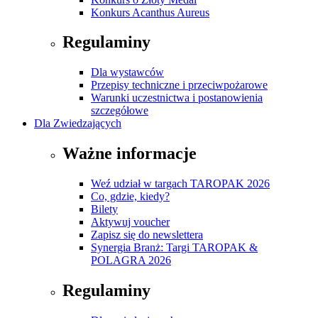
Konkurs Acanthus Aureus
Regulaminy
Dla wystawców
Przepisy techniczne i przeciwpożarowe
Warunki uczestnictwa i postanowienia
szczegółowe
Dla Zwiedzających
Ważne informacje
Weź udział w targach TAROPAK 2026
Co, gdzie, kiedy?
Bilety
Aktywuj voucher
Zapisz się do newslettera
Synergia Branż: Targi TAROPAK &
POLAGRA 2026
Regulaminy