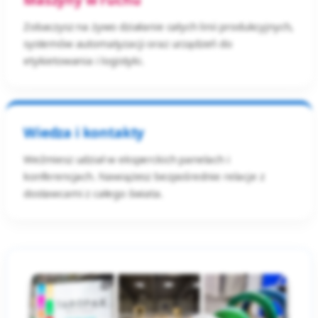
Zobaczysz na żywo działanie całych linii produkcyjnych,
systemów automatyzacji oraz urządzeń do
etykietowania i logistyki.
Wiedza i kontakty
Weźmiesz udział w eksperckich panelach i
konferencjach. Nawiążesz bezpośrednie relacje z
dostawcami z całego świata.