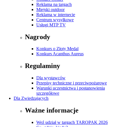
Reklama na targach
Miejski outdoor
Reklama w internecie
Centrum wysyłkowe
Usługi MTP TV
Nagrody
Konkurs o Złoty Medal
Konkurs Acanthus Aureus
Regulaminy
Dla wystawców
Przepisy techniczne i przeciwpożarowe
Warunki uczestnictwa i postanowienia
szczegółowe
Dla Zwiedzających
Ważne informacje
Weź udział w targach TAROPAK 2026