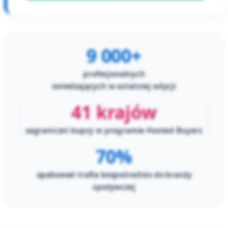
9 000+
profesjonalnych
zwiedzających w ostatniej edycji
41 krajów
zagraniczni kupcy w programie Hosted Buyers
70%
opakowań trafia bezpośrednio do branży
spożywczej