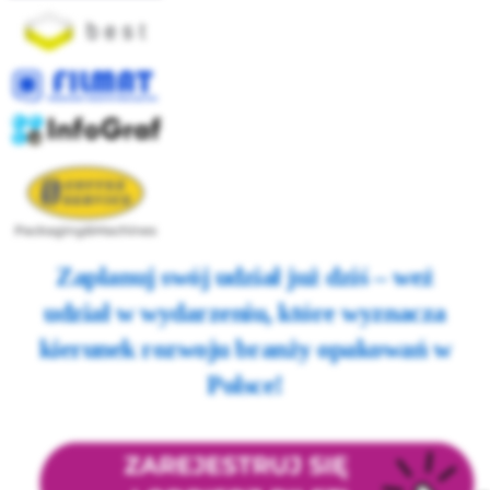
Zaplanuj swój udział już dziś – weź
udział w wydarzeniu, które wyznacza
kierunek rozwoju branży opakowań w
Polsce!