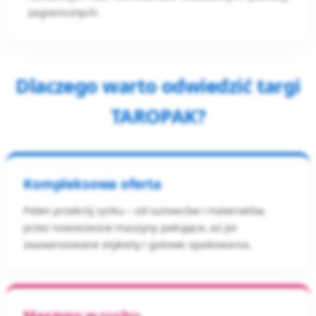
zagranicznych.
Dlaczego warto odwiedzić targi
TAROPAK?
Kompleksowa oferta
Pełen przekrój rynku – od surowców i materiałów,
przez nowoczesne maszyny pakujące, aż po
zaawansowane etykiety i gotowe opakowania.
Maszyny w ruchu