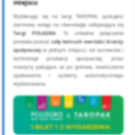
miejscu
Wybierając się na targi TAROPAK, zyskujesz
darmowy wstęp na równolegle odbywające się
Targi POLAGRA
. To unikalne połączenie
pozwala poznać
cały łańcuch wartości branży
spożywczej
w jednym miejscu: od surowców i
technologii produkcji spożywczej, przez
maszyny pakujące, aż po gotowe, nowoczesne
opakowania i systemy automatycznego
etykietowania.