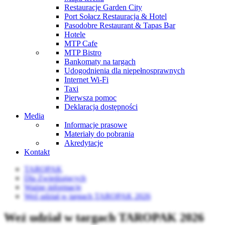
Restauracje Garden City
Port Sołacz Restauracja & Hotel
Pasodobre Restaurant & Tapas Bar
Hotele
MTP Cafe
MTP Bistro
Bankomaty na targach
Udogodnienia dla niepełnosprawnych
Internet Wi-Fi
Taxi
Pierwsza pomoc
Deklaracja dostępności
Media
Informacje prasowe
Materiały do pobrania
Akredytacje
Kontakt
TAROPAK
Dla Zwiedzających
Ważne informacje
Weź udział w targach TAROPAK 2026
Weź udział w targach TAROPAK 2026