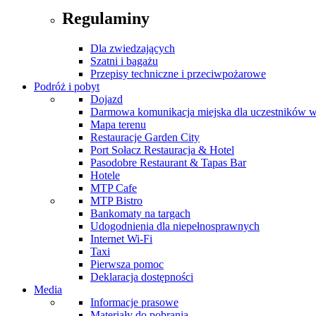
Regulaminy
Dla zwiedzających
Szatni i bagażu
Przepisy techniczne i przeciwpożarowe
Podróż i pobyt
Dojazd
Darmowa komunikacja miejska dla uczestników 
Mapa terenu
Restauracje Garden City
Port Sołacz Restauracja & Hotel
Pasodobre Restaurant & Tapas Bar
Hotele
MTP Cafe
MTP Bistro
Bankomaty na targach
Udogodnienia dla niepełnosprawnych
Internet Wi-Fi
Taxi
Pierwsza pomoc
Deklaracja dostępności
Media
Informacje prasowe
Materiały do pobrania