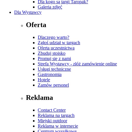
Dla kogo są targi Taropak?
Galeria zdjęć
Dla Wystawcy
Oferta
Dlaczego warto?
Zgłoś udział w targach
Oferta uczestnictwa
Zbuduj stoisko
Promuj się z nami
Strefa Wystawcy - złóż zamówienie online
Usługi techniczne
Gastronomia
Hotele
Zamów personel
Reklama
Contact Center
Reklama na targach
Miejski outdoor
Reklama w internecie
Centrum wysyłkowe