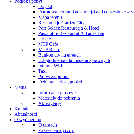
Podróż i pobyt
Dojazd
Darmowa komunikacja miejska dla uczestników 
Mapa terenu
Restauracje Garden City
Port Sołacz Restauracja & Hotel
Pasodobre Restaurant & Tapas Bar
Hotele
MTP Cafe
MTP Bistro
Bankomaty na targach
Udogodnienia dla niepełnosprawnych
Internet Wi-Fi
Taxi
Pierwsza pomoc
Deklaracja dostępności
Media
Informacje prasowe
Materiały do pobrania
Akredytacje
Kontakt
Aktualności
O wydarzeniu
O targach
Zakres tematyczny