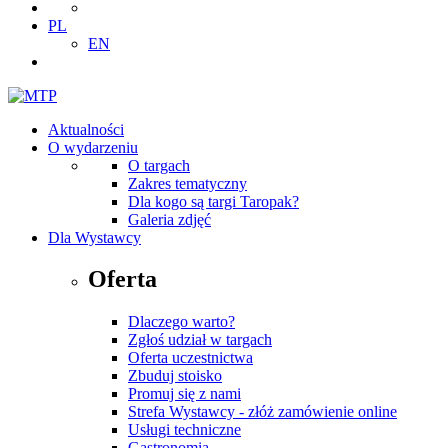
PL
EN
Aktualności
O wydarzeniu
O targach
Zakres tematyczny
Dla kogo są targi Taropak?
Galeria zdjęć
Dla Wystawcy
Oferta
Dlaczego warto?
Zgłoś udział w targach
Oferta uczestnictwa
Zbuduj stoisko
Promuj się z nami
Strefa Wystawcy - złóż zamówienie online
Usługi techniczne
Gastronomia