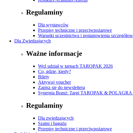
Regulaminy
Dla wystawców
Przepisy techniczne i przeciwpożarowe
Warunki uczestnictwa i postanowienia szczegóło
Dla Zwiedzających
Ważne informacje
Weź udział w targach TAROPAK 2026
Co, gdzie, kiedy?
Bilety
Aktywuj voucher
Zapisz się do newslettera
Synergia Branż: Targi TAROPAK & POLAGRA 
Regulaminy
Dla zwiedzających
Szatni i bagażu
Przepisy techniczne i przeciwpożarowe