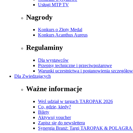
Usługi MTP TV
Nagrody
Konkurs o Złoty Medal
Konkurs Acanthus Aureus
Regulaminy
Dla wystawców
Przepisy techniczne i przeciwpożarowe
Warunki uczestnictwa i postanowienia szczegóło
Dla Zwiedzających
Ważne informacje
Weź udział w targach TAROPAK 2026
Co, gdzie, kiedy?
Bilety
Aktywuj voucher
Zapisz się do newslettera
Synergia Branż: Targi TAROPAK & POLAGRA 