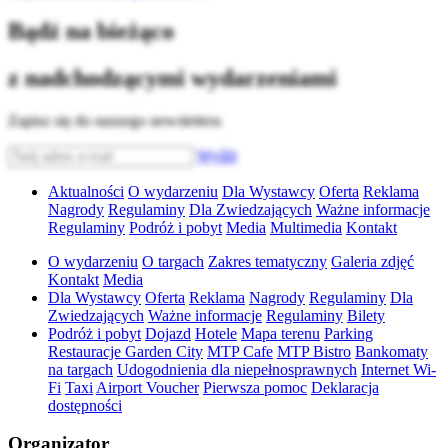
Bądź na bieżąco
z nadchodzącymi wydarzeniami
Zapisz się do naszego newslettera
Wyślij
Aktualności
O wydarzeniu
Dla Wystawcy
Oferta
Reklama
Nagrody
Regulaminy
Dla Zwiedzających
Ważne informacje
Regulaminy
Podróż i pobyt
Media
Multimedia
Kontakt
O wydarzeniu
O targach
Zakres tematyczny
Galeria zdjęć
Kontakt
Media
Dla Wystawcy
Oferta
Reklama
Nagrody
Regulaminy
Dla
Zwiedzających
Ważne informacje
Regulaminy
Bilety
Podróż i pobyt
Dojazd
Hotele
Mapa terenu
Parking
Restauracje Garden City
MTP Cafe
MTP Bistro
Bankomaty
na targach
Udogodnienia dla niepełnosprawnych
Internet Wi-
Fi
Taxi
Airport Voucher
Pierwsza pomoc
Deklaracja
dostępności
Organizator