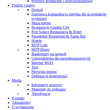
Przepisy techniczne i przeciwpożarowe
Podróż i pobyt
Dojazd
Darmowa komunikacja miejska dla uczestników
wydarzeń
Mapa terenu
Restauracje Garden City
Port Sołacz Restauracja & Hotel
Pasodobre Restaurant & Tapas Bar
Hotele
MTP Cafe
MTP Bistro
Bankomaty na targach
Udogodnienia dla niepełnosprawnych
Internet Wi-Fi
Taxi
Pierwsza pomoc
Deklaracja dostępności
Media
Informacje prasowe
Materiały do pobrania
Akredytacje
Kontakt
Aktualności
O wydarzeniu