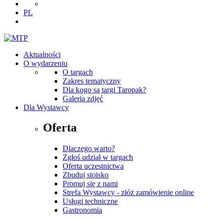
PL
Aktualności
O wydarzeniu
O targach
Zakres tematyczny
Dla kogo są targi Taropak?
Galeria zdjęć
Dla Wystawcy
Oferta
Dlaczego warto?
Zgłoś udział w targach
Oferta uczestnictwa
Zbuduj stoisko
Promuj się z nami
Strefa Wystawcy - złóż zamówienie online
Usługi techniczne
Gastronomia