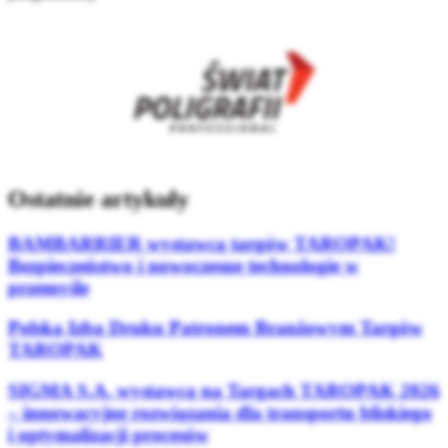
Ostatnie artykuły
BAMBARRIER wystawcą targów TAROPAK!
Bezpieczeństwo i nowoczesne technologie w
przemyśle
Polska Izba Druku Patronem Branżowym Targów
TAROPAK
SIGMA S.A. wystawcą na Targach TAROPAK 2026
– innowacyjne rozwiązania dla transportu bliskiego
i optymalizacji procesów