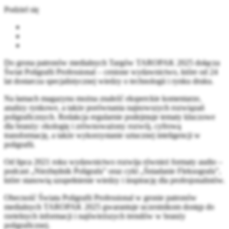
Podziel się
Do grona patronów medialnych Targów TAROPAK 2025 dołącza
Świat Poligrafii Professional – cenione wydawnictwo, które od 24
lat dostarcza specjalistycznej wiedzy o technologii i rynku druku.
Na łamach magazynu można znaleźć eksperckie komentarze,
analizy rynkowe, a także porównania najnowszych rozwiązań
poligraficznych. Redakcja regularnie podejmuje tematy kluczowe
dla branży: ekologię i zrównoważony rozwój, cyfrową
transformację, a także wykorzystanie sztucznej inteligencji w
poligrafii.
Od lipca 2021 roku wydawnictwo rozwija również formaty audio –
podcast „Niezbędnik Poligrafa” oraz cykl „Śniadanie Fleksografa”,
które stanowią uzupełnienie wiedzy i inspirację dla profesjonalistów.
Obecność Świata Poligrafii Professional w gronie patronów
medialnych TAROPAK 2025 gwarantuje uczestnikom dostęp do
rzetelnych informacji i najświeższych trendów w branży
poligraficznej.