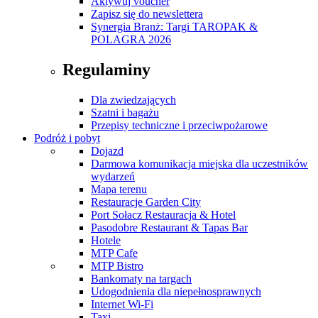
Aktywuj voucher
Zapisz się do newslettera
Synergia Branż: Targi TAROPAK &
POLAGRA 2026
Regulaminy
Dla zwiedzających
Szatni i bagażu
Przepisy techniczne i przeciwpożarowe
Podróż i pobyt
Dojazd
Darmowa komunikacja miejska dla uczestników
wydarzeń
Mapa terenu
Restauracje Garden City
Port Sołacz Restauracja & Hotel
Pasodobre Restaurant & Tapas Bar
Hotele
MTP Cafe
MTP Bistro
Bankomaty na targach
Udogodnienia dla niepełnosprawnych
Internet Wi-Fi
Taxi