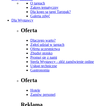
O targach
Zakres tematyczny
Dla kogo są targi Taropak?
Galeria zdjęć
Dla Wystawcy
Oferta
Dlaczego warto?
Zgłoś udział w targach
Oferta uczestnictwa
Zbuduj stoisko
Promuj się z nami
Strefa Wystawcy - złóż zamówienie online
Usługi techniczne
Gastronomia
Oferta
Hotele
Zamów personel
Reklama