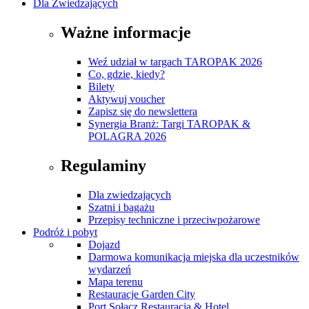
Dla Zwiedzających
Ważne informacje
Weź udział w targach TAROPAK 2026
Co, gdzie, kiedy?
Bilety
Aktywuj voucher
Zapisz się do newslettera
Synergia Branż: Targi TAROPAK &
POLAGRA 2026
Regulaminy
Dla zwiedzających
Szatni i bagażu
Przepisy techniczne i przeciwpożarowe
Podróż i pobyt
Dojazd
Darmowa komunikacja miejska dla uczestników
wydarzeń
Mapa terenu
Restauracje Garden City
Port Sołacz Restauracja & Hotel