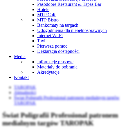
Pasodobre Restaurant & Tapas Bar
Hotele
MTP Cafe
MTP Bistro
Bankomaty na targach
Udogodnienia dla niepełnosprawnych
Internet Wi-Fi
Taxi
Pierwsza pomoc
Deklaracja dostępności
Media
Informacje prasowe
Materiały do pobrania
Akredytacje
Kontakt
TAROPAK
Aktualności
Świat Poligrafii Professional patronem medialnym targów
TAROPAK
Świat Poligrafii Professional patronem
medialnym targów TAROPAK