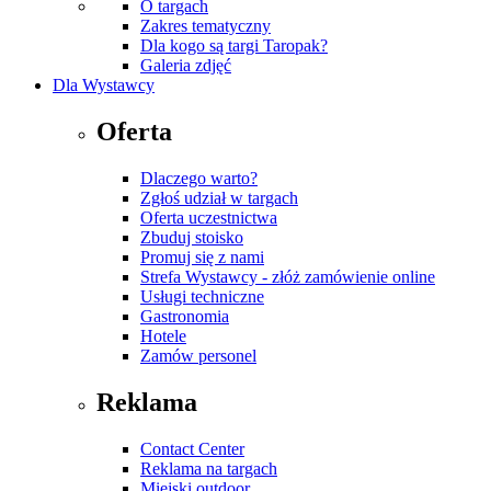
O targach
Zakres tematyczny
Dla kogo są targi Taropak?
Galeria zdjęć
Dla Wystawcy
Oferta
Dlaczego warto?
Zgłoś udział w targach
Oferta uczestnictwa
Zbuduj stoisko
Promuj się z nami
Strefa Wystawcy - złóż zamówienie online
Usługi techniczne
Gastronomia
Hotele
Zamów personel
Reklama
Contact Center
Reklama na targach
Miejski outdoor