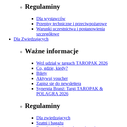
Regulaminy
Dla wystawców
Przepisy techniczne i przeciwpożarowe
Warunki uczestnictwa i postanowienia
szczegółowe
Dla Zwiedzających
Ważne informacje
Weź udział w targach TAROPAK 2026
Co, gdzie, kiedy?
Bilety
Aktywuj voucher
Zapisz się do newslettera
Synergia Branż: Targi TAROPAK &
POLAGRA 2026
Regulaminy
Dla zwiedzających
Szatni i bagażu