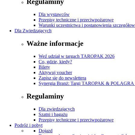
Regulaminy
Dla wystawców
Przepisy techniczne i przeciwpożarowe
Warunki uczestnictwa i postanowienia szczegóło
Dla Zwiedzających
Ważne informacje
Weź udział w targach TAROPAK 2026
Co, gdzie, kiedy?
Bilety
Aktywuj voucher
Zapisz się do newslettera
Synergia Branż: Targi TAROPAK & POLAGRA 
Regulaminy
Dla zwiedzających
Szatni i bagażu
Przepisy techniczne i przeciwpożarowe
Podróż i pobyt
Dojazd