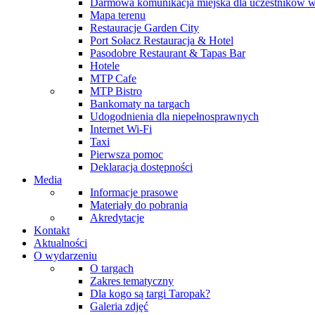
Darmowa komunikacja miejska dla uczestników 
Mapa terenu
Restauracje Garden City
Port Sołacz Restauracja & Hotel
Pasodobre Restaurant & Tapas Bar
Hotele
MTP Cafe
MTP Bistro
Bankomaty na targach
Udogodnienia dla niepełnosprawnych
Internet Wi-Fi
Taxi
Pierwsza pomoc
Deklaracja dostępności
Media
Informacje prasowe
Materiały do pobrania
Akredytacje
Kontakt
Aktualności
O wydarzeniu
O targach
Zakres tematyczny
Dla kogo są targi Taropak?
Galeria zdjęć