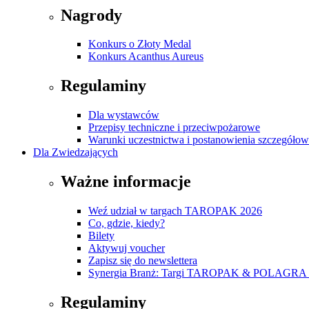
Nagrody
Konkurs o Złoty Medal
Konkurs Acanthus Aureus
Regulaminy
Dla wystawców
Przepisy techniczne i przeciwpożarowe
Warunki uczestnictwa i postanowienia szczegóło
Dla Zwiedzających
Ważne informacje
Weź udział w targach TAROPAK 2026
Co, gdzie, kiedy?
Bilety
Aktywuj voucher
Zapisz się do newslettera
Synergia Branż: Targi TAROPAK & POLAGRA 
Regulaminy