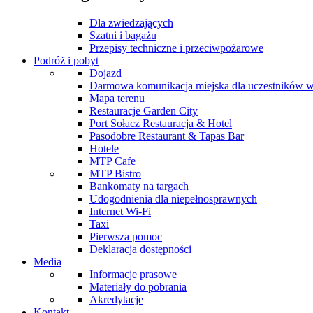
Dla zwiedzających
Szatni i bagażu
Przepisy techniczne i przeciwpożarowe
Podróż i pobyt
Dojazd
Darmowa komunikacja miejska dla uczestników 
Mapa terenu
Restauracje Garden City
Port Sołacz Restauracja & Hotel
Pasodobre Restaurant & Tapas Bar
Hotele
MTP Cafe
MTP Bistro
Bankomaty na targach
Udogodnienia dla niepełnosprawnych
Internet Wi-Fi
Taxi
Pierwsza pomoc
Deklaracja dostępności
Media
Informacje prasowe
Materiały do pobrania
Akredytacje
Kontakt