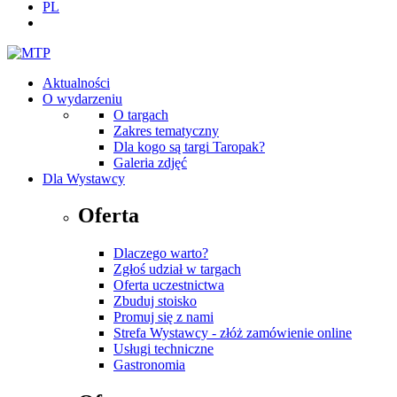
PL
Aktualności
O wydarzeniu
O targach
Zakres tematyczny
Dla kogo są targi Taropak?
Galeria zdjęć
Dla Wystawcy
Oferta
Dlaczego warto?
Zgłoś udział w targach
Oferta uczestnictwa
Zbuduj stoisko
Promuj się z nami
Strefa Wystawcy - złóż zamówienie online
Usługi techniczne
Gastronomia