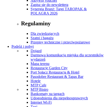
Aktywuj voucher
Zapisz się do newslettera
Synergia Branż: Targi TAROPAK &
POLAGRA 2026
Regulaminy
Dla zwiedzających
Szatni i bagażu
Przepisy techniczne i przeciwpożarowe
Podróż i pobyt
Dojazd
Darmowa komunikacja miejska dla uczestników
wydarzeń
Mapa terenu
Restauracje Garden City
Port Sołacz Restauracja & Hotel
Pasodobre Restaurant & Tapas Bar
Hotele
MTP Cafe
MTP Bistro
Bankomaty na targach
Udogodnienia dla niepełnosprawnych
Internet Wi-Fi
Taxi