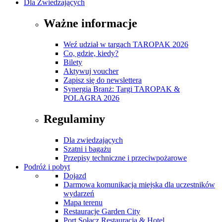
Dla Zwiedzających
Ważne informacje
Weź udział w targach TAROPAK 2026
Co, gdzie, kiedy?
Bilety
Aktywuj voucher
Zapisz się do newslettera
Synergia Branż: Targi TAROPAK &
POLAGRA 2026
Regulaminy
Dla zwiedzających
Szatni i bagażu
Przepisy techniczne i przeciwpożarowe
Podróż i pobyt
Dojazd
Darmowa komunikacja miejska dla uczestników
wydarzeń
Mapa terenu
Restauracje Garden City
Port Sołacz Restauracja & Hotel