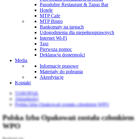
Pasodobre Restaurant & Tapas Bar
Hotele
MTP Cafe
MTP Bistro
Bankomaty na targach
Udogodnienia dla niepełnosprawnych
Internet Wi-Fi
Taxi
Pierwsza pomoc
Deklaracja dostępności
Media
Informacje prasowe
Materiały do pobrania
Akredytacje
Kontakt
TAROPAK
Aktualności
Polska Izba Opakowań została członkiem WPO
Polska Izba Opakowań została członkiem
WPO