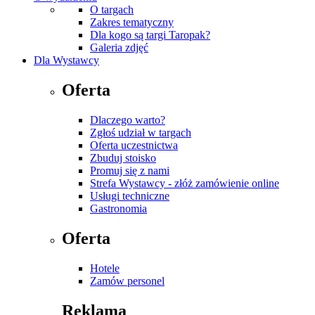
O targach
Zakres tematyczny
Dla kogo są targi Taropak?
Galeria zdjęć
Dla Wystawcy
Oferta
Dlaczego warto?
Zgłoś udział w targach
Oferta uczestnictwa
Zbuduj stoisko
Promuj się z nami
Strefa Wystawcy - złóż zamówienie online
Usługi techniczne
Gastronomia
Oferta
Hotele
Zamów personel
Reklama