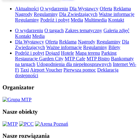
Aktualności
O wydarzeniu
Dla Wystawcy
Oferta
Reklama
Nagrody
Regulaminy
Dla Zwiedzających
Ważne informacje
Regulaminy
Podróż i pobyt
Media
Multimedia
Kontakt
O wydarzeniu
O targach
Zakres tematyczny
Galeria zdjęć
Kontakt
Media
Dla Wystawcy
Oferta
Reklama
Nagrody
Regulaminy
Dla
Zwiedzających
Ważne informacje
Regulaminy
Bilety
Podróż i pobyt
Dojazd
Hotele
Mapa terenu
Parking
Restauracje Garden City
MTP Cafe
MTP Bistro
Bankomaty
na targach
Udogodnienia dla niepełnosprawnych
Internet Wi-
Fi
Taxi
Airport Voucher
Pierwsza pomoc
Deklaracja
dostępności
Organizator
Nasze obiekty
Nasze rozwiązania