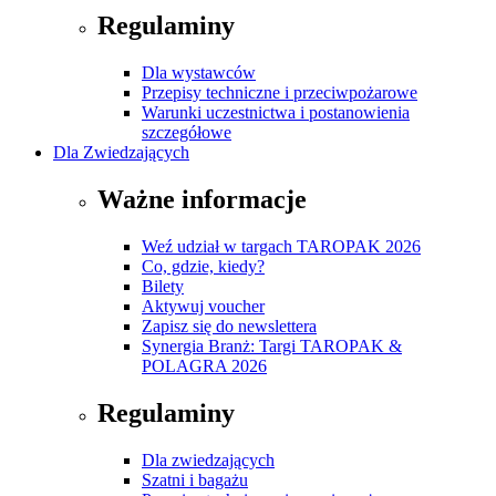
Regulaminy
Dla wystawców
Przepisy techniczne i przeciwpożarowe
Warunki uczestnictwa i postanowienia
szczegółowe
Dla Zwiedzających
Ważne informacje
Weź udział w targach TAROPAK 2026
Co, gdzie, kiedy?
Bilety
Aktywuj voucher
Zapisz się do newslettera
Synergia Branż: Targi TAROPAK &
POLAGRA 2026
Regulaminy
Dla zwiedzających
Szatni i bagażu