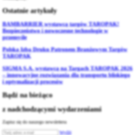
Ostatnie artykuły
BAMBARRIER wystawcą targów TAROPAK!
Bezpieczeństwo i nowoczesne technologie w
przemyśle
Polska Izba Druku Patronem Branżowym Targów
TAROPAK
SIGMA S.A. wystawcą na Targach TAROPAK 2026
– innowacyjne rozwiązania dla transportu bliskiego
i optymalizacji procesów
Bądź na bieżąco
z nadchodzącymi wydarzeniami
Zapisz się do naszego newslettera
Wyślij