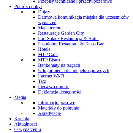
Przepisy techniczne i przeciwpożarowe
Podróż i pobyt
Dojazd
Darmowa komunikacja miejska dla uczestników
wydarzeń
Mapa terenu
Restauracje Garden City
Port Sołacz Restauracja & Hotel
Pasodobre Restaurant & Tapas Bar
Hotele
MTP Cafe
MTP Bistro
Bankomaty na targach
Udogodnienia dla niepełnosprawnych
Internet Wi-Fi
Taxi
Pierwsza pomoc
Deklaracja dostępności
Media
Informacje prasowe
Materiały do pobrania
Akredytacje
Kontakt
Aktualności
O wydarzeniu