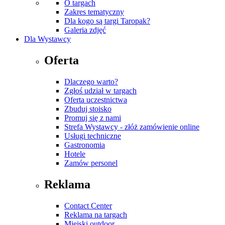
O targach
Zakres tematyczny
Dla kogo są targi Taropak?
Galeria zdjęć
Dla Wystawcy
Oferta
Dlaczego warto?
Zgłoś udział w targach
Oferta uczestnictwa
Zbuduj stoisko
Promuj się z nami
Strefa Wystawcy - złóż zamówienie online
Usługi techniczne
Gastronomia
Hotele
Zamów personel
Reklama
Contact Center
Reklama na targach
Miejski outdoor