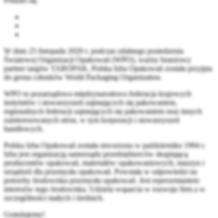
Podziel się
W dniu 25 listopada 2020 r. podczas zdalnego posiedzenia
Światowej Organizacji Opakowań (WPO), ważny branżowy
partner targów TAROPAK, Polska Izba Opakowań została przyjęta
do grona członków World Packaging Organization.
WPO to pozarządowa międzynarodowa federacja krajowych
instytutów i stowarzyszeń zajmujących się pakowaniem,
regionalnych federacji zajmujących się pakowaniem oraz innych
zainteresowanych stron, w tym korporacji i stowarzyszeń
handlowych.
Polska Izba Opakowań została utworzona w październiku 1994 r.
Izba jest organizacją samorządu przedsiębiorców skupiającą
producentów opakowań, materiałów opakowaniowych, maszyn i
urządzeń dla przemysłu opakowań. Powstała w odpowiedzi na
potrzeby środowiska przemysłu opakowań. Jest reprezentantem
interesów tego środowiska. Udziela wsparcia w rozwoju firm a w
szczególności małych i średnich.
Gratulujemy!