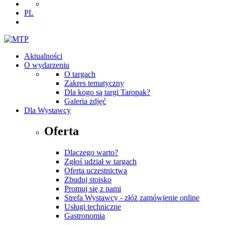
PL
Aktualności
O wydarzeniu
O targach
Zakres tematyczny
Dla kogo są targi Taropak?
Galeria zdjęć
Dla Wystawcy
Oferta
Dlaczego warto?
Zgłoś udział w targach
Oferta uczestnictwa
Zbuduj stoisko
Promuj się z nami
Strefa Wystawcy - złóż zamówienie online
Usługi techniczne
Gastronomia