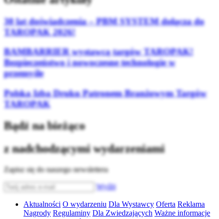
30 lat doświadczenia – PBM SYSTEM dołącza do
TAROPAK 2026!
BAMBARRIER wystawcą targów TAROPAK!
Bezpieczeństwo i nowoczesne technologie w
przemyśle
Polska Izba Druku Patronem Branżowym Targów
TAROPAK
Bądź na bieżąco
z nadchodzącymi wydarzeniami
Zapisz się do naszego newslettera
Wyślij
Aktualności
O wydarzeniu
Dla Wystawcy
Oferta
Reklama
Nagrody
Regulaminy
Dla Zwiedzających
Ważne informacje