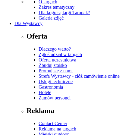
O targach
Zakres tematyczny
Dla kogo są targi Taropak?
Galeria zdjęć
Dla Wystawcy
Oferta
Dlaczego warto?
Zgłoś udział w targach
Oferta uczestnictwa
Zbuduj stoisko
Promuj się z nami
Strefa Wystawcy - złóż zamówienie online
Usługi techniczne
Gastronomia
Hotele
Zamów personel
Reklama
Contact Center
Reklama na targach
Miejski outdoor