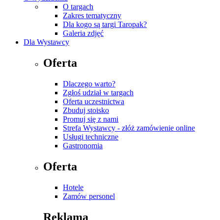
O targach
Zakres tematyczny
Dla kogo są targi Taropak?
Galeria zdjęć
Dla Wystawcy
Oferta
Dlaczego warto?
Zgłoś udział w targach
Oferta uczestnictwa
Zbuduj stoisko
Promuj się z nami
Strefa Wystawcy - złóż zamówienie online
Usługi techniczne
Gastronomia
Oferta
Hotele
Zamów personel
Reklama