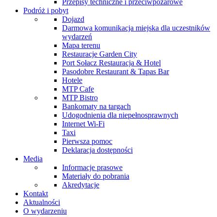
Przepisy techniczne i przeciwpożarowe
Podróż i pobyt
Dojazd
Darmowa komunikacja miejska dla uczestników
wydarzeń
Mapa terenu
Restauracje Garden City
Port Sołacz Restauracja & Hotel
Pasodobre Restaurant & Tapas Bar
Hotele
MTP Cafe
MTP Bistro
Bankomaty na targach
Udogodnienia dla niepełnosprawnych
Internet Wi-Fi
Taxi
Pierwsza pomoc
Deklaracja dostępności
Media
Informacje prasowe
Materiały do pobrania
Akredytacje
Kontakt
Aktualności
O wydarzeniu