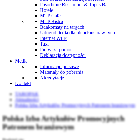
Pasodobre Restaurant & Tapas Bar
Hotele
MTP Cafe
MTP Bistro
Bankomaty na targach
Udogodnienia dla niepełnosprawnych
Internet Wi-Fi
Taxi
Pierwsza pomoc
Deklaracja dostępności
Media
Informacje prasowe
Materiały do pobrania
Akredytacje
Kontakt
TAROPAK
Aktualności
Polska Izba Artykułów Promocyjnych Patronem branżowym
Polska Izba Artykułów Promocyjnych
Patronem branżowym