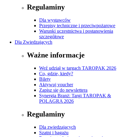
Regulaminy
Dla wystawców
Przepisy techniczne i przeciwpożarowe
Warunki uczestnictwa i postanowienia
szczegółowe
Dla Zwiedzających
Ważne informacje
Weź udział w targach TAROPAK 2026
Co, gdzie, kiedy?
Bilety
Aktywuj voucher
Zapisz się do newslettera
Synergia Branż: Targi TAROPAK &
POLAGRA 2026
Regulaminy
Dla zwiedzających
Szatni i bagażu