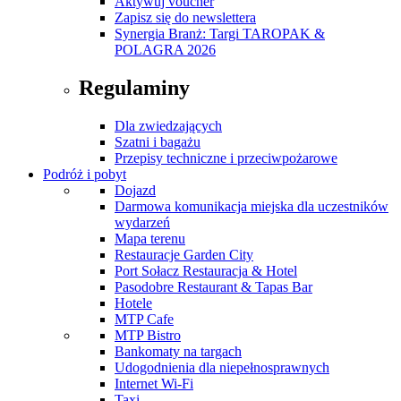
Aktywuj voucher
Zapisz się do newslettera
Synergia Branż: Targi TAROPAK &
POLAGRA 2026
Regulaminy
Dla zwiedzających
Szatni i bagażu
Przepisy techniczne i przeciwpożarowe
Podróż i pobyt
Dojazd
Darmowa komunikacja miejska dla uczestników
wydarzeń
Mapa terenu
Restauracje Garden City
Port Sołacz Restauracja & Hotel
Pasodobre Restaurant & Tapas Bar
Hotele
MTP Cafe
MTP Bistro
Bankomaty na targach
Udogodnienia dla niepełnosprawnych
Internet Wi-Fi
Taxi