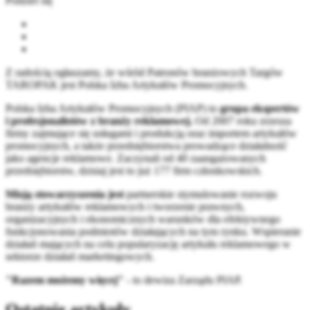
Podziel się
Z radością ogłaszamy, że wśród Patronów branżowych Targów
TAROPAK jest Polska Izba Artykułów Promocyjnych.
Polska Izba Artykułów Promocyjnych (PIAP) to
grupa ekspertów
i profesjonalistów z branży reklamowej.
Od 2007 roku zrzesza
firmy zajmujące się usługami i produkcją oraz importem artykułów
promocyjnych, a także przedsiębiorstwa prowadzące działalność
jako agencje reklamowe. Zaczynali od 40 zaangażowanych
przedsiębiorstw, dzisiaj jest to już 177 firm członkowskich.
Misją stowarzyszenia jest
partnerskie stymulowanie rozwoju
branży artykułów reklamowych i tworzenie prawnych,
organizacyjnych i ekonomicznych warunków dla efektywnego
funkcjonowania podmiotów działających na tym rynku. Wspieranie
działań mających na celu popularyzację artykułu reklamowego w
sektorze działań marketingowych.
"Razem możemy więcej"
- to dewiza Zarządu PIAP.
Ostatnie artykuły