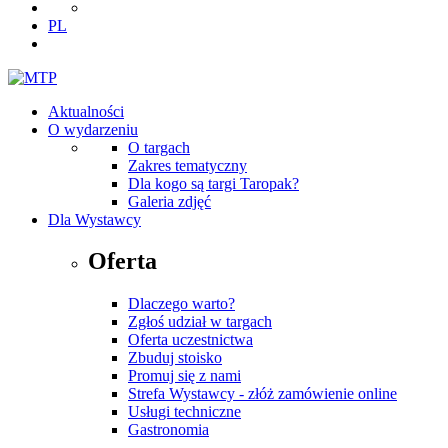
PL
Aktualności
O wydarzeniu
O targach
Zakres tematyczny
Dla kogo są targi Taropak?
Galeria zdjęć
Dla Wystawcy
Oferta
Dlaczego warto?
Zgłoś udział w targach
Oferta uczestnictwa
Zbuduj stoisko
Promuj się z nami
Strefa Wystawcy - złóż zamówienie online
Usługi techniczne
Gastronomia