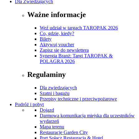
Dla Zwiedzających
Ważne informacje
Weź udział w targach TAROPAK 2026
Co, gdzie, kiedy?
Bilety
Aktywuj voucher
Zapisz się do newslettera
Synergia Branż: Targi TAROPAK &
POLAGRA 2026
Regulaminy
Dla zwiedzających
Szatni i bagażu
Przepisy techniczne i przeciwpożarowe
Podróż i pobyt
Dojazd
Darmowa komunikacja miejska dla uczestników
wydarzeń
Mapa terenu
Restauracje Garden City
Port Sołacz Restauracja & Hotel