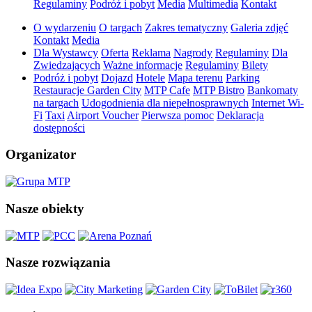
Regulaminy
Podróż i pobyt
Media
Multimedia
Kontakt
O wydarzeniu
O targach
Zakres tematyczny
Galeria zdjęć
Kontakt
Media
Dla Wystawcy
Oferta
Reklama
Nagrody
Regulaminy
Dla
Zwiedzających
Ważne informacje
Regulaminy
Bilety
Podróż i pobyt
Dojazd
Hotele
Mapa terenu
Parking
Restauracje Garden City
MTP Cafe
MTP Bistro
Bankomaty
na targach
Udogodnienia dla niepełnosprawnych
Internet Wi-
Fi
Taxi
Airport Voucher
Pierwsza pomoc
Deklaracja
dostępności
Organizator
Nasze obiekty
Nasze rozwiązania