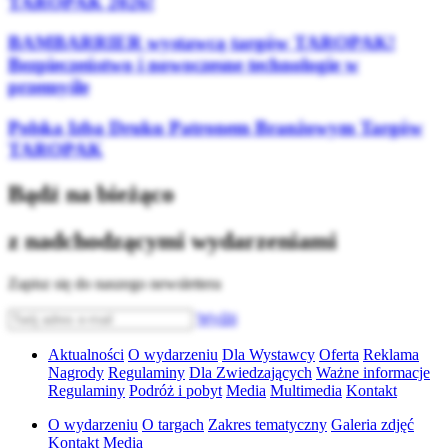
TAROPAK 2026!
BAMBARRIER wystawcą targów TAROPAK!
Bezpieczeństwo i nowoczesne technologie w
przemyśle
Polska Izba Druku Patronem Branżowym Targów
TAROPAK
Bądź na bieżąco
z nadchodzącymi wydarzeniami
Zapisz się do naszego newslettera
Wyślij
Aktualności
O wydarzeniu
Dla Wystawcy
Oferta
Reklama
Nagrody
Regulaminy
Dla Zwiedzających
Ważne informacje
Regulaminy
Podróż i pobyt
Media
Multimedia
Kontakt
O wydarzeniu
O targach
Zakres tematyczny
Galeria zdjęć
Kontakt
Media