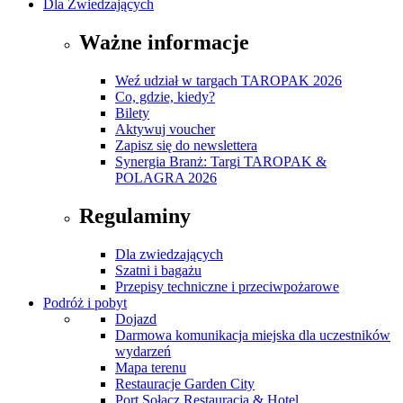
Dla Zwiedzających
Ważne informacje
Weź udział w targach TAROPAK 2026
Co, gdzie, kiedy?
Bilety
Aktywuj voucher
Zapisz się do newslettera
Synergia Branż: Targi TAROPAK &
POLAGRA 2026
Regulaminy
Dla zwiedzających
Szatni i bagażu
Przepisy techniczne i przeciwpożarowe
Podróż i pobyt
Dojazd
Darmowa komunikacja miejska dla uczestników
wydarzeń
Mapa terenu
Restauracje Garden City
Port Sołacz Restauracja & Hotel