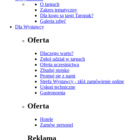
O targach
Zakres tematyczny
Dla kogo są targi Taropak?
Galeria zdjęć
Dla Wystawcy
Oferta
Dlaczego warto?
Zgłoś udział w targach
Oferta uczestnictwa
Zbuduj stoisko
Promuj się z nami
Strefa Wystawcy - złóż zamówienie online
Usługi techniczne
Gastronomia
Oferta
Hotele
Zamów personel
Reklama