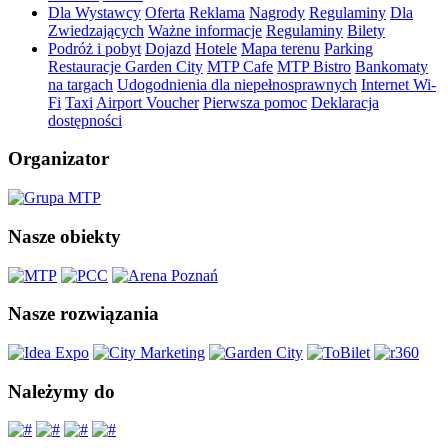
Dla Wystawcy
Oferta
Reklama
Nagrody
Regulaminy
Dla
Zwiedzających
Ważne informacje
Regulaminy
Bilety
Podróż i pobyt
Dojazd
Hotele
Mapa terenu
Parking
Restauracje Garden City
MTP Cafe
MTP Bistro
Bankomaty
na targach
Udogodnienia dla niepełnosprawnych
Internet Wi-
Fi
Taxi
Airport Voucher
Pierwsza pomoc
Deklaracja
dostępności
Organizator
Nasze obiekty
Nasze rozwiązania
Należymy do