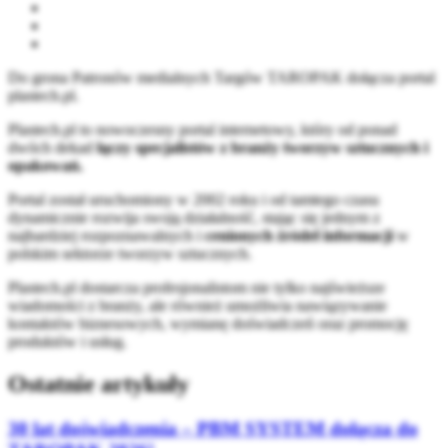
Do grona Patronów medialnych Targów TAROPAK dołącza portal
plastech.pl.
Plastech.pl to nowoczesny portal internetowy, który od ponad
dwóch dekad
łączy specjalistów z branży tworzyw sztucznych i
opakowań.
Portal został uruchomiony w 2002 roku i od tamtego czasu
dynamicznie rozwija swoją działalność, stając się jednym z
najbardziej rozpoznawalnych i
cenionych źródeł informacji
w
polskim sektorze tworzyw sztucznych.
Plastech.pl dostarcza profesjonalistom nie tylko najświeższe
wiadomości z branży, ale również umożliwia nawiązywanie
kontaktów biznesowych, wymianę doświadczeń oraz promocję
produktów i usług.
Ostatnie artykuły
30 lat doświadczenia – PBM SYSTEM dołącza do