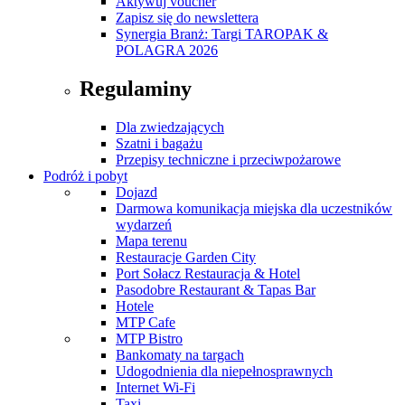
Aktywuj voucher
Zapisz się do newslettera
Synergia Branż: Targi TAROPAK &
POLAGRA 2026
Regulaminy
Dla zwiedzających
Szatni i bagażu
Przepisy techniczne i przeciwpożarowe
Podróż i pobyt
Dojazd
Darmowa komunikacja miejska dla uczestników
wydarzeń
Mapa terenu
Restauracje Garden City
Port Sołacz Restauracja & Hotel
Pasodobre Restaurant & Tapas Bar
Hotele
MTP Cafe
MTP Bistro
Bankomaty na targach
Udogodnienia dla niepełnosprawnych
Internet Wi-Fi
Taxi