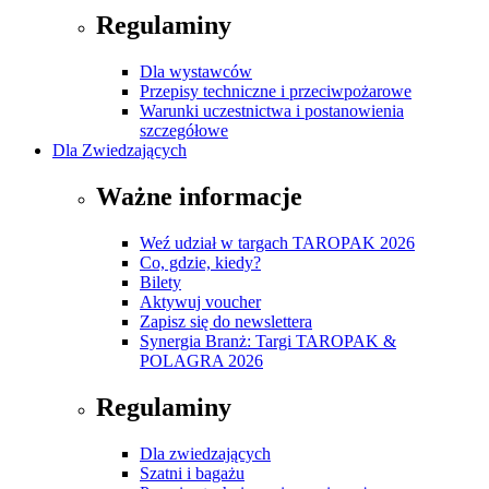
Regulaminy
Dla wystawców
Przepisy techniczne i przeciwpożarowe
Warunki uczestnictwa i postanowienia
szczegółowe
Dla Zwiedzających
Ważne informacje
Weź udział w targach TAROPAK 2026
Co, gdzie, kiedy?
Bilety
Aktywuj voucher
Zapisz się do newslettera
Synergia Branż: Targi TAROPAK &
POLAGRA 2026
Regulaminy
Dla zwiedzających
Szatni i bagażu