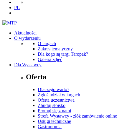
PL
Aktualności
O wydarzeniu
O targach
Zakres tematyczny
Dla kogo są targi Taropak?
Galeria zdjęć
Dla Wystawcy
Oferta
Dlaczego warto?
Zgłoś udział w targach
Oferta uczestnictwa
Zbuduj stoisko
Promuj się z nami
Strefa Wystawcy - złóż zamówienie online
Usługi techniczne
Gastronomia