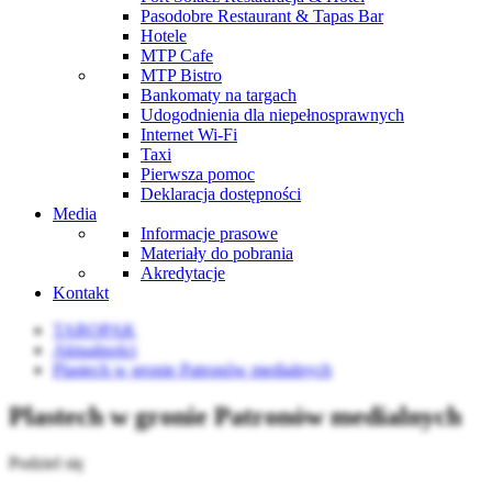
Pasodobre Restaurant & Tapas Bar
Hotele
MTP Cafe
MTP Bistro
Bankomaty na targach
Udogodnienia dla niepełnosprawnych
Internet Wi-Fi
Taxi
Pierwsza pomoc
Deklaracja dostępności
Media
Informacje prasowe
Materiały do pobrania
Akredytacje
Kontakt
TAROPAK
Aktualności
Plastech w gronie Patronów medialnych
Plastech w gronie Patronów medialnych
Podziel się