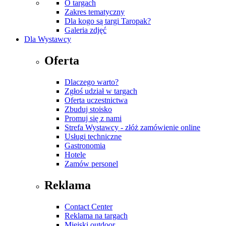
O targach
Zakres tematyczny
Dla kogo są targi Taropak?
Galeria zdjęć
Dla Wystawcy
Oferta
Dlaczego warto?
Zgłoś udział w targach
Oferta uczestnictwa
Zbuduj stoisko
Promuj się z nami
Strefa Wystawcy - złóż zamówienie online
Usługi techniczne
Gastronomia
Hotele
Zamów personel
Reklama
Contact Center
Reklama na targach
Miejski outdoor