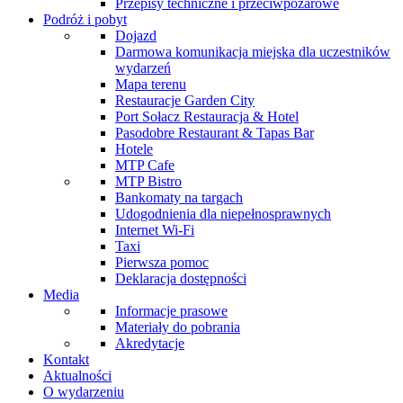
Przepisy techniczne i przeciwpożarowe
Podróż i pobyt
Dojazd
Darmowa komunikacja miejska dla uczestników
wydarzeń
Mapa terenu
Restauracje Garden City
Port Sołacz Restauracja & Hotel
Pasodobre Restaurant & Tapas Bar
Hotele
MTP Cafe
MTP Bistro
Bankomaty na targach
Udogodnienia dla niepełnosprawnych
Internet Wi-Fi
Taxi
Pierwsza pomoc
Deklaracja dostępności
Media
Informacje prasowe
Materiały do pobrania
Akredytacje
Kontakt
Aktualności
O wydarzeniu