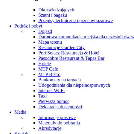
Dla zwiedzających
Szatni i bagażu
Przepisy techniczne i przeciwpożarowe
Podróż i pobyt
Dojazd
Darmowa komunikacja miejska dla uczestników 
Mapa terenu
Restauracje Garden City
Port Sołacz Restauracja & Hotel
Pasodobre Restaurant & Tapas Bar
Hotele
MTP Cafe
MTP Bistro
Bankomaty na targach
Udogodnienia dla niepełnosprawnych
Internet Wi-Fi
Taxi
Pierwsza pomoc
Deklaracja dostępności
Media
Informacje prasowe
Materiały do pobrania
Akredytacje
Kontakt