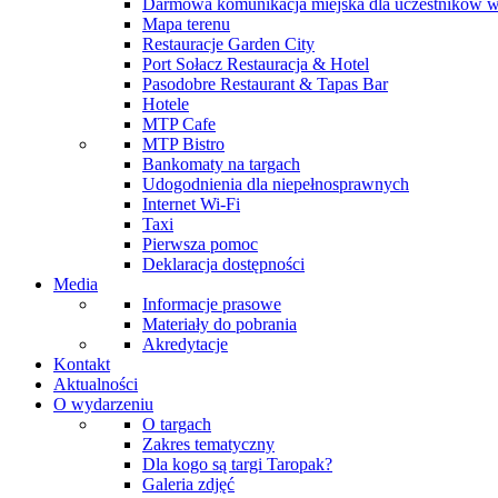
Darmowa komunikacja miejska dla uczestników 
Mapa terenu
Restauracje Garden City
Port Sołacz Restauracja & Hotel
Pasodobre Restaurant & Tapas Bar
Hotele
MTP Cafe
MTP Bistro
Bankomaty na targach
Udogodnienia dla niepełnosprawnych
Internet Wi-Fi
Taxi
Pierwsza pomoc
Deklaracja dostępności
Media
Informacje prasowe
Materiały do pobrania
Akredytacje
Kontakt
Aktualności
O wydarzeniu
O targach
Zakres tematyczny
Dla kogo są targi Taropak?
Galeria zdjęć