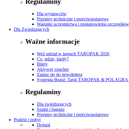
Regulaminy
Dla wystawców
Przepisy techniczne i przeciwpożarowe
Warunki uczestnictwa i postanowienia szczegóło
Dla Zwiedzających
Ważne informacje
Weź udział w targach TAROPAK 2026
Co, gdzie, kiedy?
Bilety
Aktywuj voucher
Zapisz się do newslettera
Synergia Branż: Targi TAROPAK & POLAGRA 
Regulaminy
Dla zwiedzających
Szatni i bagażu
Przepisy techniczne i przeciwpożarowe
Podróż i pobyt
Dojazd