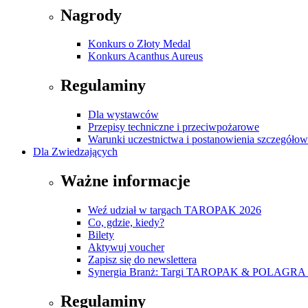
Nagrody
Konkurs o Złoty Medal
Konkurs Acanthus Aureus
Regulaminy
Dla wystawców
Przepisy techniczne i przeciwpożarowe
Warunki uczestnictwa i postanowienia szczegóło
Dla Zwiedzających
Ważne informacje
Weź udział w targach TAROPAK 2026
Co, gdzie, kiedy?
Bilety
Aktywuj voucher
Zapisz się do newslettera
Synergia Branż: Targi TAROPAK & POLAGRA 
Regulaminy