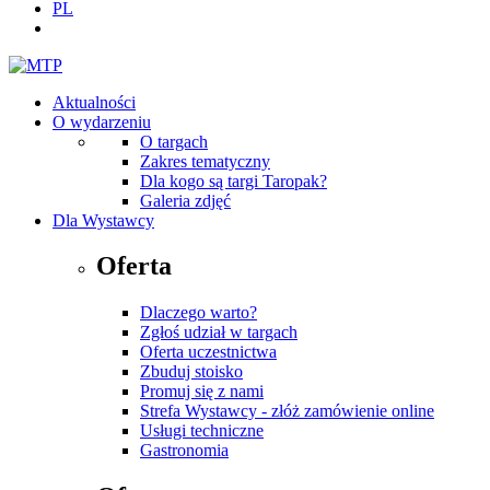
PL
Aktualności
O wydarzeniu
O targach
Zakres tematyczny
Dla kogo są targi Taropak?
Galeria zdjęć
Dla Wystawcy
Oferta
Dlaczego warto?
Zgłoś udział w targach
Oferta uczestnictwa
Zbuduj stoisko
Promuj się z nami
Strefa Wystawcy - złóż zamówienie online
Usługi techniczne
Gastronomia