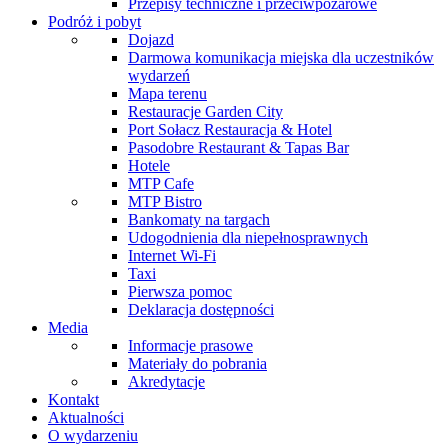
Przepisy techniczne i przeciwpożarowe
Podróż i pobyt
Dojazd
Darmowa komunikacja miejska dla uczestników
wydarzeń
Mapa terenu
Restauracje Garden City
Port Sołacz Restauracja & Hotel
Pasodobre Restaurant & Tapas Bar
Hotele
MTP Cafe
MTP Bistro
Bankomaty na targach
Udogodnienia dla niepełnosprawnych
Internet Wi-Fi
Taxi
Pierwsza pomoc
Deklaracja dostępności
Media
Informacje prasowe
Materiały do pobrania
Akredytacje
Kontakt
Aktualności
O wydarzeniu