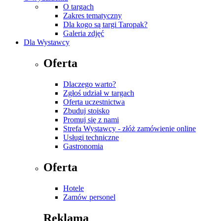
O targach
Zakres tematyczny
Dla kogo są targi Taropak?
Galeria zdjęć
Dla Wystawcy
Oferta
Dlaczego warto?
Zgłoś udział w targach
Oferta uczestnictwa
Zbuduj stoisko
Promuj się z nami
Strefa Wystawcy - złóż zamówienie online
Usługi techniczne
Gastronomia
Oferta
Hotele
Zamów personel
Reklama