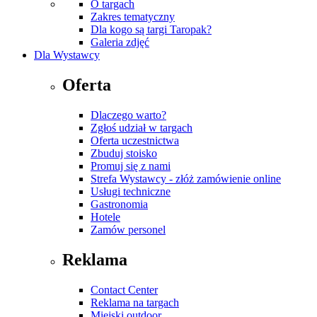
O targach
Zakres tematyczny
Dla kogo są targi Taropak?
Galeria zdjęć
Dla Wystawcy
Oferta
Dlaczego warto?
Zgłoś udział w targach
Oferta uczestnictwa
Zbuduj stoisko
Promuj się z nami
Strefa Wystawcy - złóż zamówienie online
Usługi techniczne
Gastronomia
Hotele
Zamów personel
Reklama
Contact Center
Reklama na targach
Miejski outdoor