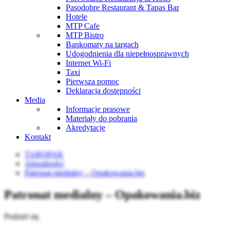
Pasodobre Restaurant & Tapas Bar
Hotele
MTP Cafe
MTP Bistro
Bankomaty na targach
Udogodnienia dla niepełnosprawnych
Internet Wi-Fi
Taxi
Pierwsza pomoc
Deklaracja dostępności
Media
Informacje prasowe
Materiały do pobrania
Akredytacje
Kontakt
TAROPAK
Aktualności
Patronat medialny – Opakowania.biz
Patronat medialny – Opakowania.biz
Podziel się