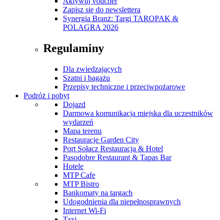
Aktywuj voucher
Zapisz się do newslettera
Synergia Branż: Targi TAROPAK &
POLAGRA 2026
Regulaminy
Dla zwiedzających
Szatni i bagażu
Przepisy techniczne i przeciwpożarowe
Podróż i pobyt
Dojazd
Darmowa komunikacja miejska dla uczestników
wydarzeń
Mapa terenu
Restauracje Garden City
Port Sołacz Restauracja & Hotel
Pasodobre Restaurant & Tapas Bar
Hotele
MTP Cafe
MTP Bistro
Bankomaty na targach
Udogodnienia dla niepełnosprawnych
Internet Wi-Fi
Taxi