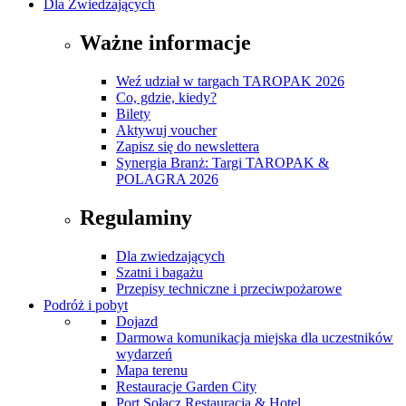
Dla Zwiedzających
Ważne informacje
Weź udział w targach TAROPAK 2026
Co, gdzie, kiedy?
Bilety
Aktywuj voucher
Zapisz się do newslettera
Synergia Branż: Targi TAROPAK &
POLAGRA 2026
Regulaminy
Dla zwiedzających
Szatni i bagażu
Przepisy techniczne i przeciwpożarowe
Podróż i pobyt
Dojazd
Darmowa komunikacja miejska dla uczestników
wydarzeń
Mapa terenu
Restauracje Garden City
Port Sołacz Restauracja & Hotel