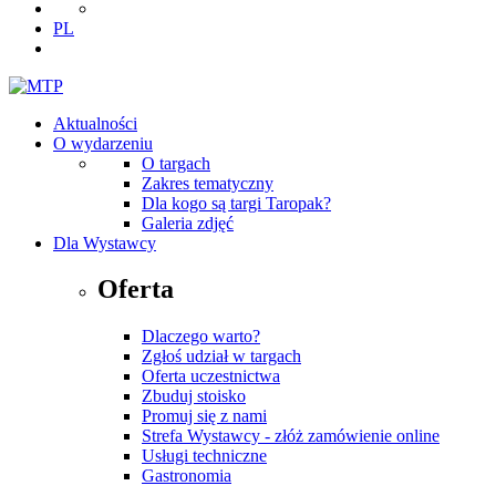
PL
Aktualności
O wydarzeniu
O targach
Zakres tematyczny
Dla kogo są targi Taropak?
Galeria zdjęć
Dla Wystawcy
Oferta
Dlaczego warto?
Zgłoś udział w targach
Oferta uczestnictwa
Zbuduj stoisko
Promuj się z nami
Strefa Wystawcy - złóż zamówienie online
Usługi techniczne
Gastronomia