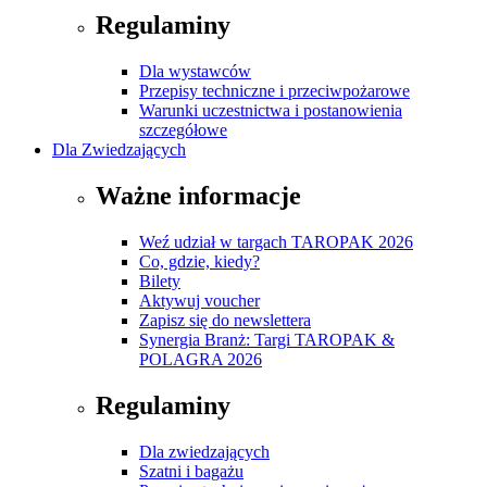
Regulaminy
Dla wystawców
Przepisy techniczne i przeciwpożarowe
Warunki uczestnictwa i postanowienia
szczegółowe
Dla Zwiedzających
Ważne informacje
Weź udział w targach TAROPAK 2026
Co, gdzie, kiedy?
Bilety
Aktywuj voucher
Zapisz się do newslettera
Synergia Branż: Targi TAROPAK &
POLAGRA 2026
Regulaminy
Dla zwiedzających
Szatni i bagażu