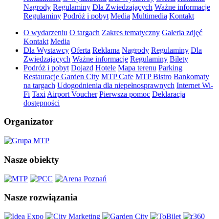
Nagrody
Regulaminy
Dla Zwiedzających
Ważne informacje
Regulaminy
Podróż i pobyt
Media
Multimedia
Kontakt
O wydarzeniu
O targach
Zakres tematyczny
Galeria zdjęć
Kontakt
Media
Dla Wystawcy
Oferta
Reklama
Nagrody
Regulaminy
Dla
Zwiedzających
Ważne informacje
Regulaminy
Bilety
Podróż i pobyt
Dojazd
Hotele
Mapa terenu
Parking
Restauracje Garden City
MTP Cafe
MTP Bistro
Bankomaty
na targach
Udogodnienia dla niepełnosprawnych
Internet Wi-
Fi
Taxi
Airport Voucher
Pierwsza pomoc
Deklaracja
dostępności
Organizator
Nasze obiekty
Nasze rozwiązania