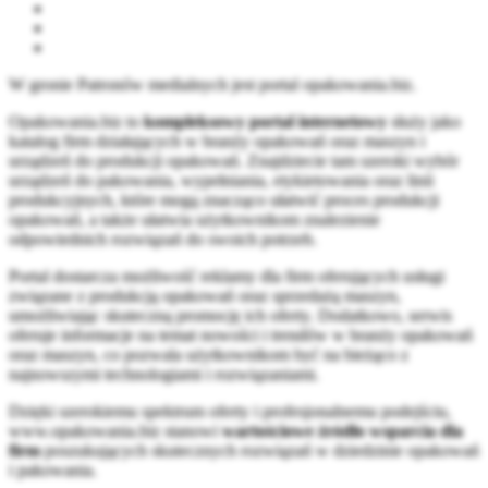
W gronie Patronów medialnych jest portal opakowania.biz.
Opakowania.biz to
kompleksowy portal internetowy
służy jako
katalog firm działających w branży opakowań oraz maszyn i
urządzeń do produkcji opakowań. Znajdziecie tam szeroki wybór
urządzeń do pakowania, wypełniania, etykietowania oraz linii
produkcyjnych, które mogą znacząco ułatwić proces produkcji
opakowań, a także ułatwia użytkownikom znalezienie
odpowiednich rozwiązań do swoich potrzeb.
Portal dostarcza możliwość reklamy dla firm oferujących usługi
związane z produkcją opakowań oraz sprzedażą maszyn,
umożliwiając skuteczną promocję ich oferty. Dodatkowo, serwis
oferuje informacje na temat nowości i trendów w branży opakowań
oraz maszyn, co pozwala użytkownikom być na bieżąco z
najnowszymi technologiami i rozwiązaniami.
Dzięki szerokiemu spektrum oferty i profesjonalnemu podejściu,
www.opakowania.biz stanowi
wartościowe źródło wsparcia dla
firm
poszukujących skutecznych rozwiązań w dziedzinie opakowań
i pakowania.