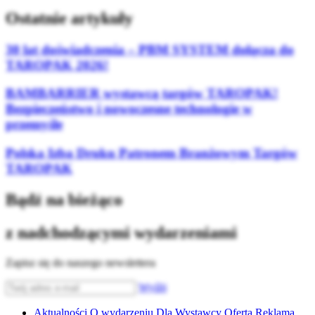
Ostatnie artykuły
30 lat doświadczenia – PBM SYSTEM dołącza do
TAROPAK 2026!
BAMBARRIER wystawcą targów TAROPAK!
Bezpieczeństwo i nowoczesne technologie w
przemyśle
Polska Izba Druku Patronem Branżowym Targów
TAROPAK
Bądź na bieżąco
z nadchodzącymi wydarzeniami
Zapisz się do naszego newslettera
Wyślij
Aktualności
O wydarzeniu
Dla Wystawcy
Oferta
Reklama