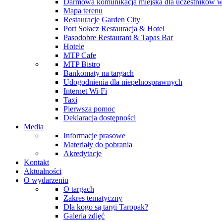
Darmowa komunikacja miejska dla uczestników 
Mapa terenu
Restauracje Garden City
Port Sołacz Restauracja & Hotel
Pasodobre Restaurant & Tapas Bar
Hotele
MTP Cafe
MTP Bistro
Bankomaty na targach
Udogodnienia dla niepełnosprawnych
Internet Wi-Fi
Taxi
Pierwsza pomoc
Deklaracja dostępności
Media
Informacje prasowe
Materiały do pobrania
Akredytacje
Kontakt
Aktualności
O wydarzeniu
O targach
Zakres tematyczny
Dla kogo są targi Taropak?
Galeria zdjęć