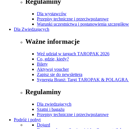
Regulaminy
Dla wystawców
Przepisy techniczne i przeciwpożarowe
Warunki uczestnictwa i postanowienia szczegóło
Dla Zwiedzających
Ważne informacje
Weź udział w targach TAROPAK 2026
Co, gdzie, kiedy?
Bilety
Aktywuj voucher
Zapisz się do newslettera
Synergia Branż: Targi TAROPAK & POLAGRA 
Regulaminy
Dla zwiedzających
Szatni i bagażu
Przepisy techniczne i przeciwpożarowe
Podróż i pobyt
Dojazd