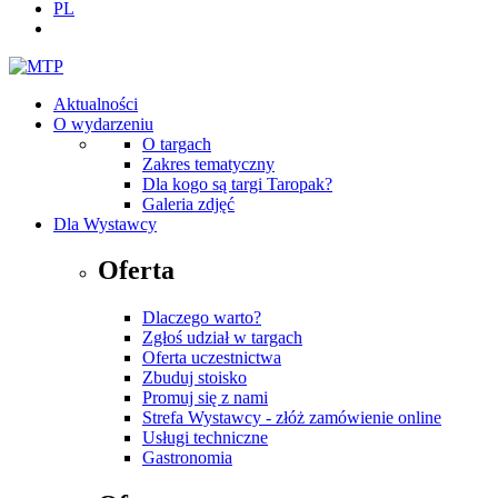
PL
Aktualności
O wydarzeniu
O targach
Zakres tematyczny
Dla kogo są targi Taropak?
Galeria zdjęć
Dla Wystawcy
Oferta
Dlaczego warto?
Zgłoś udział w targach
Oferta uczestnictwa
Zbuduj stoisko
Promuj się z nami
Strefa Wystawcy - złóż zamówienie online
Usługi techniczne
Gastronomia