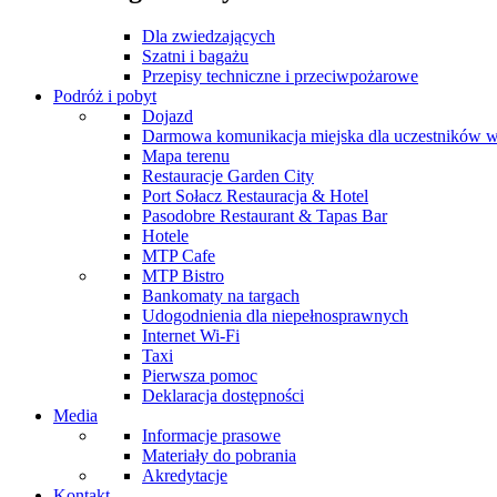
Dla zwiedzających
Szatni i bagażu
Przepisy techniczne i przeciwpożarowe
Podróż i pobyt
Dojazd
Darmowa komunikacja miejska dla uczestników 
Mapa terenu
Restauracje Garden City
Port Sołacz Restauracja & Hotel
Pasodobre Restaurant & Tapas Bar
Hotele
MTP Cafe
MTP Bistro
Bankomaty na targach
Udogodnienia dla niepełnosprawnych
Internet Wi-Fi
Taxi
Pierwsza pomoc
Deklaracja dostępności
Media
Informacje prasowe
Materiały do pobrania
Akredytacje
Kontakt