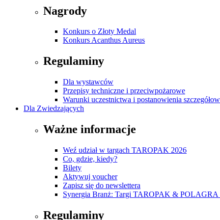
Nagrody
Konkurs o Złoty Medal
Konkurs Acanthus Aureus
Regulaminy
Dla wystawców
Przepisy techniczne i przeciwpożarowe
Warunki uczestnictwa i postanowienia szczegóło
Dla Zwiedzających
Ważne informacje
Weź udział w targach TAROPAK 2026
Co, gdzie, kiedy?
Bilety
Aktywuj voucher
Zapisz się do newslettera
Synergia Branż: Targi TAROPAK & POLAGRA 
Regulaminy