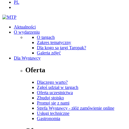
PL
Aktualności
O wydarzeniu
O targach
Zakres tematyczny
Dla kogo są targi Taropak?
Galeria zdjęć
Dla Wystawcy
Oferta
Dlaczego warto?
Zgłoś udział w targach
Oferta uczestnictwa
Zbuduj stoisko
Promuj się z nami
Strefa Wystawcy - złóż zamówienie online
Usługi techniczne
Gastronomia