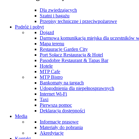
Dla zwiedzających
Szatni i bagażu
Przepisy techniczne i przeciwpożarowe
Podróż i pobyt
Dojazd
Darmowa komunikacja miejska dla uczestników 
Mapa terenu
Restauracje Garden City
Port Sołacz Restauracja & Hotel
Pasodobre Restaurant & Tapas Bar
Hotele
MTP Cafe
MTP Bistro
Bankomaty na targach
Udogodnienia dla niepełnosprawnych
Internet Wi-Fi
Taxi
Pierwsza pomoc
Deklaracja dostępności
Media
Informacje prasowe
Materiały do pobrania
Akredytacje
Kontakt