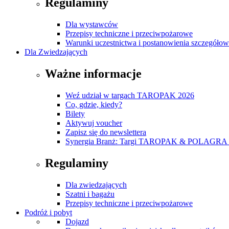
Regulaminy
Dla wystawców
Przepisy techniczne i przeciwpożarowe
Warunki uczestnictwa i postanowienia szczegóło
Dla Zwiedzających
Ważne informacje
Weź udział w targach TAROPAK 2026
Co, gdzie, kiedy?
Bilety
Aktywuj voucher
Zapisz się do newslettera
Synergia Branż: Targi TAROPAK & POLAGRA 
Regulaminy
Dla zwiedzających
Szatni i bagażu
Przepisy techniczne i przeciwpożarowe
Podróż i pobyt
Dojazd