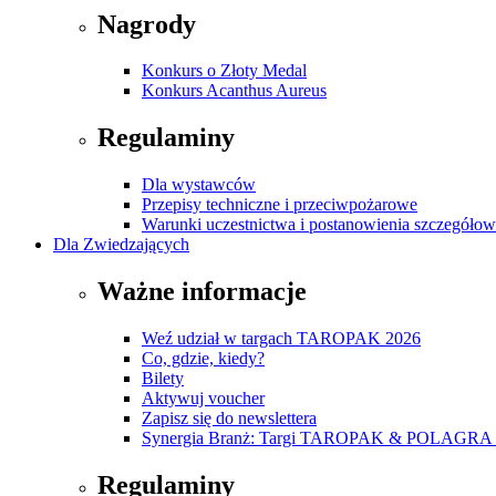
Nagrody
Konkurs o Złoty Medal
Konkurs Acanthus Aureus
Regulaminy
Dla wystawców
Przepisy techniczne i przeciwpożarowe
Warunki uczestnictwa i postanowienia szczegóło
Dla Zwiedzających
Ważne informacje
Weź udział w targach TAROPAK 2026
Co, gdzie, kiedy?
Bilety
Aktywuj voucher
Zapisz się do newslettera
Synergia Branż: Targi TAROPAK & POLAGRA 
Regulaminy