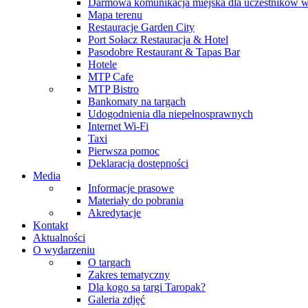
Darmowa komunikacja miejska dla uczestników 
Mapa terenu
Restauracje Garden City
Port Sołacz Restauracja & Hotel
Pasodobre Restaurant & Tapas Bar
Hotele
MTP Cafe
MTP Bistro
Bankomaty na targach
Udogodnienia dla niepełnosprawnych
Internet Wi-Fi
Taxi
Pierwsza pomoc
Deklaracja dostępności
Media
Informacje prasowe
Materiały do pobrania
Akredytacje
Kontakt
Aktualności
O wydarzeniu
O targach
Zakres tematyczny
Dla kogo są targi Taropak?
Galeria zdjęć