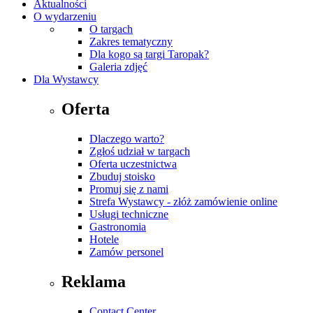
Aktualności
O wydarzeniu
O targach
Zakres tematyczny
Dla kogo są targi Taropak?
Galeria zdjęć
Dla Wystawcy
Oferta
Dlaczego warto?
Zgłoś udział w targach
Oferta uczestnictwa
Zbuduj stoisko
Promuj się z nami
Strefa Wystawcy - złóż zamówienie online
Usługi techniczne
Gastronomia
Hotele
Zamów personel
Reklama
Contact Center