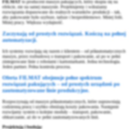
FILMAT
to producent maszyn pakujących, który skupia się na
efekcie, nie na samej maszynie. Projektujemy i wdrażamy
rozwiązania dopasowane do realnych warunków produkcji – tak,
aby pakowanie było szybsze, tańsze i bezproblemowe. Mniej folii.
Mniej pracy. Większa wydajność.
Zaczynają od prostych rozwiązań. Kończą na pełnej
automatyzacji.
Ich systemy rozwijają się razem z klientem – od półautomatycznych
maszyn, przez rozbudowę o transport i pakowanie, aż po w pełni
zintegrowane linie z robotami i kartoniarkami. Jedna technologia.
Jeden partner. Pełna kontrola procesu.
Oferta FILMAT obejmuje pełne spektrum
rozwiązań pakujących – od prostych urządzeń po
zautomatyzowane linie produkcyjne.
Rozpoczynają od maszyn półautomatycznych, które usprawniają
codzienną pracę i szybko obniżają koszty pakowania. Następnie
rozwijamy system o kolejne moduły – transport, pakowanie,
obkurczanie, aż do w pełni zautomatyzowanych linii.
Projektują i budują: