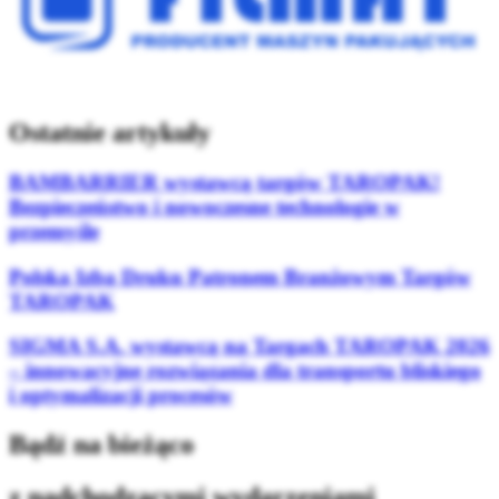
Ostatnie artykuły
BAMBARRIER wystawcą targów TAROPAK!
Bezpieczeństwo i nowoczesne technologie w
przemyśle
Polska Izba Druku Patronem Branżowym Targów
TAROPAK
SIGMA S.A. wystawcą na Targach TAROPAK 2026
– innowacyjne rozwiązania dla transportu bliskiego
i optymalizacji procesów
Bądź na bieżąco
z nadchodzącymi wydarzeniami