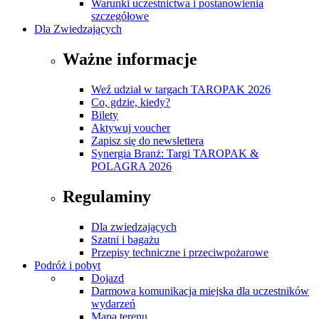
Warunki uczestnictwa i postanowienia
szczegółowe
Dla Zwiedzających
Ważne informacje
Weź udział w targach TAROPAK 2026
Co, gdzie, kiedy?
Bilety
Aktywuj voucher
Zapisz się do newslettera
Synergia Branż: Targi TAROPAK &
POLAGRA 2026
Regulaminy
Dla zwiedzających
Szatni i bagażu
Przepisy techniczne i przeciwpożarowe
Podróż i pobyt
Dojazd
Darmowa komunikacja miejska dla uczestników
wydarzeń
Mapa terenu