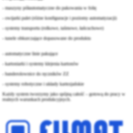
- maszyny półautomatyczne do pakowania w folię
- owijarki palet (różne konfiguracje i poziomy automatyzacji)
- systemy transportu (rolkowe, taśmowe, łańcuchowe)
- tunele obkurczające dopasowane do produktu
- automatyczne linie pakujące
- kartoniarki i systemy klejenia kartonów
- banderolownice do ręczników ZZ
- systemy robotyczne i układy kartezjańskie
Każdy system tworzymy jako spójną całość – gotową do pracy w
realnych warunkach produkcyjnych.