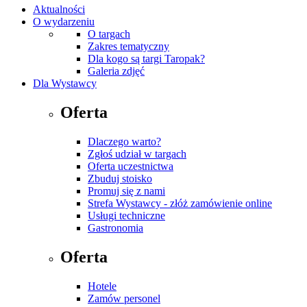
Aktualności
O wydarzeniu
O targach
Zakres tematyczny
Dla kogo są targi Taropak?
Galeria zdjęć
Dla Wystawcy
Oferta
Dlaczego warto?
Zgłoś udział w targach
Oferta uczestnictwa
Zbuduj stoisko
Promuj się z nami
Strefa Wystawcy - złóż zamówienie online
Usługi techniczne
Gastronomia
Oferta
Hotele
Zamów personel