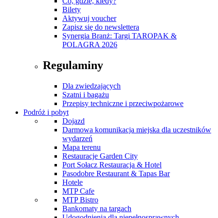
Co, gdzie, kiedy?
Bilety
Aktywuj voucher
Zapisz się do newslettera
Synergia Branż: Targi TAROPAK &
POLAGRA 2026
Regulaminy
Dla zwiedzających
Szatni i bagażu
Przepisy techniczne i przeciwpożarowe
Podróż i pobyt
Dojazd
Darmowa komunikacja miejska dla uczestników
wydarzeń
Mapa terenu
Restauracje Garden City
Port Sołacz Restauracja & Hotel
Pasodobre Restaurant & Tapas Bar
Hotele
MTP Cafe
MTP Bistro
Bankomaty na targach
Udogodnienia dla niepełnosprawnych