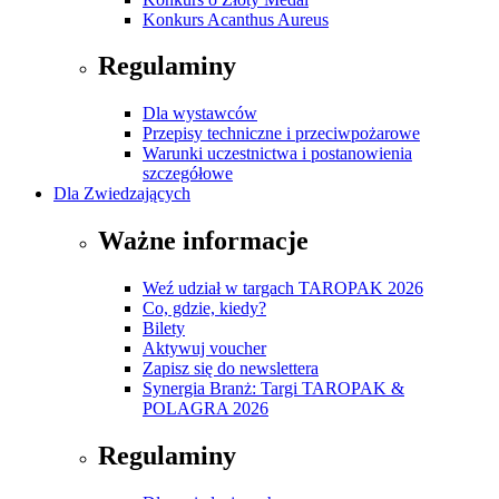
Konkurs Acanthus Aureus
Regulaminy
Dla wystawców
Przepisy techniczne i przeciwpożarowe
Warunki uczestnictwa i postanowienia
szczegółowe
Dla Zwiedzających
Ważne informacje
Weź udział w targach TAROPAK 2026
Co, gdzie, kiedy?
Bilety
Aktywuj voucher
Zapisz się do newslettera
Synergia Branż: Targi TAROPAK &
POLAGRA 2026
Regulaminy