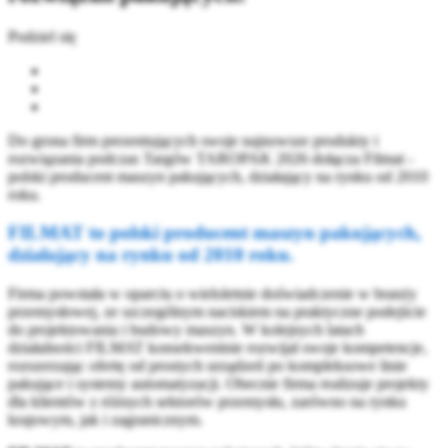
Podziel się
Do grona firm prezentujących swoje najnowsze produkty i
rozwiązania podczas Targów TAROPAK 2026 dołącza Filmat -
polski producent maszyn pakujących, działający na rynku od 2010
roku.
FILMAT to polski producent maszyn pakujących,
działający na rynku od 2010 roku.
Firma powstała w oparciu o wieloletnie doświadczenie w branży
przemysłowej, ze szczególnym naciskiem na praktyczne podejście
do projektowania i budowy maszyn. W kolejnych latach
działalności FILMAT konsekwentnie rozwijał swoje kompetencje,
rozszerzając ofertę od prostych urządzeń po kompleksowe linie
pakujące i systemy automatyzacji. Obecnie firma realizuje projekty
dla klientów z różnych sektorów przemysłu, zarówno na rynku
krajowym, jak i zagranicznym.