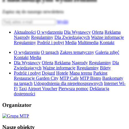
Zapisz się do naszego newslettera
Wyślij
Aktualności
O wydarzeniu
Dla Wystawcy
Oferta
Reklama
Nagrody
Regulaminy
Dla Zwiedzających
Ważne informacje
Regulaminy
Podróż i pobyt
Media
Multimedia
Kontakt
O wydarzeniu
O targach
Zakres tematyczny
Galeria zdjęć
Kontakt
Media
Dla Wystawcy
Oferta
Reklama
Nagrody
Regulaminy
Dla
Zwiedzających
Ważne informacje
Regulaminy
Bilety
Podróż i pobyt
Dojazd
Hotele
Mapa terenu
Parking
Restauracje Garden City
MTP Cafe
MTP Bistro
Bankomaty
na targach
Udogodnienia dla niepełnosprawnych
Internet Wi-
Fi
Taxi
Airport Voucher
Pierwsza pomoc
Deklaracja
dostępności
Organizator
Nasze obiekty