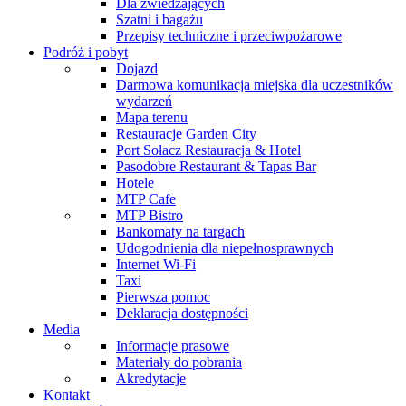
Dla zwiedzających
Szatni i bagażu
Przepisy techniczne i przeciwpożarowe
Podróż i pobyt
Dojazd
Darmowa komunikacja miejska dla uczestników
wydarzeń
Mapa terenu
Restauracje Garden City
Port Sołacz Restauracja & Hotel
Pasodobre Restaurant & Tapas Bar
Hotele
MTP Cafe
MTP Bistro
Bankomaty na targach
Udogodnienia dla niepełnosprawnych
Internet Wi-Fi
Taxi
Pierwsza pomoc
Deklaracja dostępności
Media
Informacje prasowe
Materiały do pobrania
Akredytacje
Kontakt