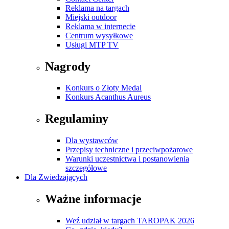
Reklama na targach
Miejski outdoor
Reklama w internecie
Centrum wysyłkowe
Usługi MTP TV
Nagrody
Konkurs o Złoty Medal
Konkurs Acanthus Aureus
Regulaminy
Dla wystawców
Przepisy techniczne i przeciwpożarowe
Warunki uczestnictwa i postanowienia
szczegółowe
Dla Zwiedzających
Ważne informacje
Weź udział w targach TAROPAK 2026