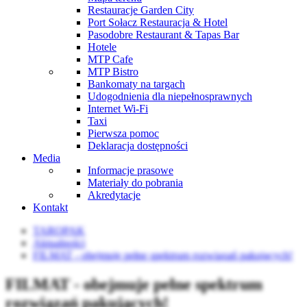
Restauracje Garden City
Port Sołacz Restauracja & Hotel
Pasodobre Restaurant & Tapas Bar
Hotele
MTP Cafe
MTP Bistro
Bankomaty na targach
Udogodnienia dla niepełnosprawnych
Internet Wi-Fi
Taxi
Pierwsza pomoc
Deklaracja dostępności
Media
Informacje prasowe
Materiały do pobrania
Akredytacje
Kontakt
TAROPAK
Aktualności
FILMAT - obejmuje pełne spektrum rozwiązań pakujących!
FILMAT - obejmuje pełne spektrum
rozwiązań pakujących!