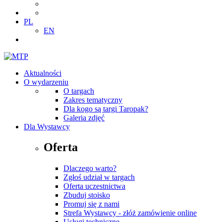
PL
EN
Aktualności
O wydarzeniu
O targach
Zakres tematyczny
Dla kogo są targi Taropak?
Galeria zdjęć
Dla Wystawcy
Oferta
Dlaczego warto?
Zgłoś udział w targach
Oferta uczestnictwa
Zbuduj stoisko
Promuj się z nami
Strefa Wystawcy - złóż zamówienie online
Usługi techniczne