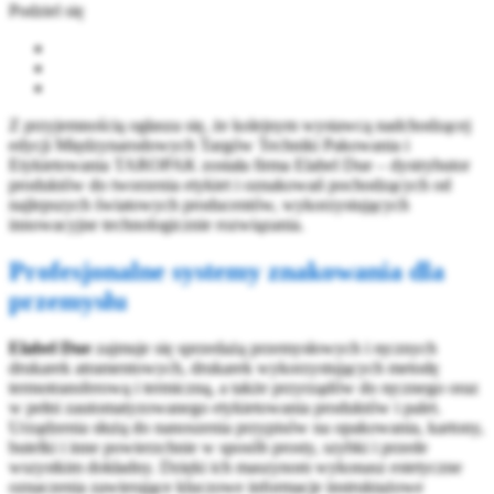
Podziel się
Z przyjemnością ogłasza się, że kolejnym wystawcą nadchodzącej
edycji Międzynarodowych Targów Techniki Pakowania i
Etykietowania TAROPAK została firma Elabel Due – dystrybutor
produktów do tworzenia etykiet i oznakowań pochodzących od
najlepszych światowych producentów, wykorzystujących
innowacyjne technologicznie rozwiązania.
Profesjonalne systemy znakowania dla
przemysłu
Elabel Due
zajmuje się sprzedażą przemysłowych i ręcznych
drukarek atramentowych, drukarek wykorzystujących metodę
termotransferową i termiczną, a także przyrządów do ręcznego oraz
w pełni zautomatyzowanego etykietowania produktów i palet.
Urządzenia służą do nanoszenia przypisów na opakowania, kartony,
butelki i inne powierzchnie w sposób prosty, szybki i przede
wszystkim dokładny. Dzięki ich maszynom wykonasz estetyczne
oznaczenia zawierające kluczowe informacje instruktażowe