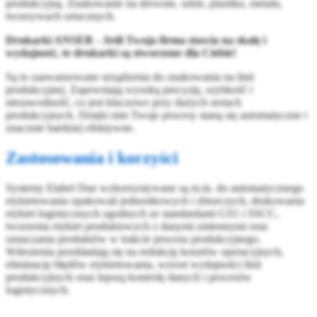
produkcyjną. Znakowanie na drewnie, szkle, plastiku, metalu,
tworzywach sztucznych.
Drukarki ANSER - Jeśli Twoja firma stawia na skalę i
wydajność, te drukarki są stworzone dla Ciebie!
Są to zaawansowane urządzenia do znakowania na linii
produkcyjnej. Zapewniają wysoką precyzję, szybkość i
niezawodność, co jest kluczowe przy dużych seriach
produkcyjnych. Dzięki nim Twoje procesy staną się automatyczne i
znacznie bardziej efektywne.
Zastosowania i korzyści
Systemy Elabel Due wykorzystywane są m.in. do automatycznego
etykietowania opakowań jednostkowych i zbiorczych, drukowania
etykiet logistycznych zgodnych ze standardami GS1 i SSCC,
tworzenia etykiet produktowych z danymi zmiennymi oraz
oznaczania produktów w trakcie procesu produkcyjnego.
Wdrożenia przekładają się na redukcję kosztów operacyjnych,
eliminację błędów etykietowania, wzrost wydajności linii
produkcyjnych oraz lepszą kontrolę danych i procesów
logistycznych.