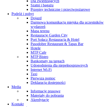
Dla zwiedzających
Szatni i bagażu
Przepisy techniczne i przeciwpożarowe
Podróż i pobyt
Dojazd
Darmowa komunikacja miejska dla uczestników
wydarzeń
Mapa terenu
Restauracje Garden City
Port Sołacz Restauracja & Hotel
Pasodobre Restaurant & Tapas Bar
Hotele
MTP Cafe
MTP Bistro
Bankomaty na targach
Udogodnienia dla niepełnosprawnych
Internet Wi-Fi
Taxi
Pierwsza pomoc
Deklaracja dostępności
Media
Informacje prasowe
Materiały do pobrania
Akredytacje
Kontakt