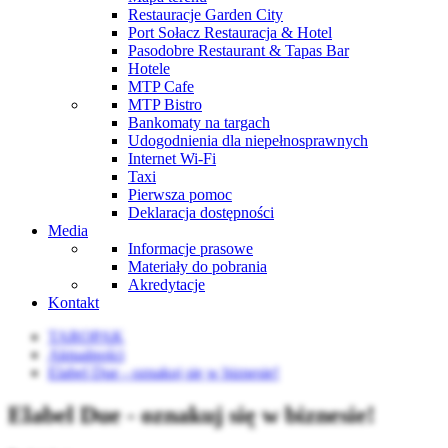
Restauracje Garden City
Port Sołacz Restauracja & Hotel
Pasodobre Restaurant & Tapas Bar
Hotele
MTP Cafe
MTP Bistro
Bankomaty na targach
Udogodnienia dla niepełnosprawnych
Internet Wi-Fi
Taxi
Pierwsza pomoc
Deklaracja dostępności
Media
Informacje prasowe
Materiały do pobrania
Akredytacje
Kontakt
TAROPAK
Aktualności
Elabel Due - oznakuj się w biznesie!
Elabel Due - oznakuj się w biznesie!