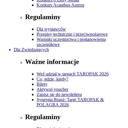
Konkurs Acanthus Aureus
Regulaminy
Dla wystawców
Przepisy techniczne i przeciwpożarowe
Warunki uczestnictwa i postanowienia
szczegółowe
Dla Zwiedzających
Ważne informacje
Weź udział w targach TAROPAK 2026
Co, gdzie, kiedy?
Bilety
Aktywuj voucher
Zapisz się do newslettera
Synergia Branż: Targi TAROPAK &
POLAGRA 2026
Regulaminy