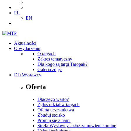
PL
EN
Aktualności
O wydarzeniu
O targach
Zakres tematyczny
Dla kogo są targi Taropak?
Galeria zdjęć
Dla Wystawcy
Oferta
Dlaczego warto?
Zgłoś udział w targach
Oferta uczestnictwa
Zbuduj stoisko
Promuj się z nami
Strefa Wystawcy - złóż zamówienie online
Usługi techniczne