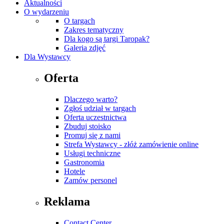
Aktualności
O wydarzeniu
O targach
Zakres tematyczny
Dla kogo są targi Taropak?
Galeria zdjęć
Dla Wystawcy
Oferta
Dlaczego warto?
Zgłoś udział w targach
Oferta uczestnictwa
Zbuduj stoisko
Promuj się z nami
Strefa Wystawcy - złóż zamówienie online
Usługi techniczne
Gastronomia
Hotele
Zamów personel
Reklama
Contact Center