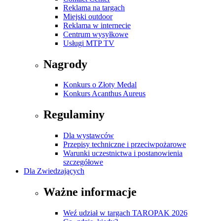
Reklama na targach
Miejski outdoor
Reklama w internecie
Centrum wysyłkowe
Usługi MTP TV
Nagrody
Konkurs o Złoty Medal
Konkurs Acanthus Aureus
Regulaminy
Dla wystawców
Przepisy techniczne i przeciwpożarowe
Warunki uczestnictwa i postanowienia
szczegółowe
Dla Zwiedzających
Ważne informacje
Weź udział w targach TAROPAK 2026