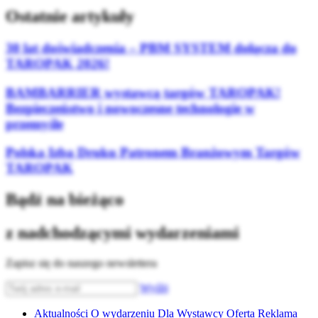
Ostatnie artykuły
30 lat doświadczenia – PBM SYSTEM dołącza do
TAROPAK 2026!
BAMBARRIER wystawcą targów TAROPAK!
Bezpieczeństwo i nowoczesne technologie w
przemyśle
Polska Izba Druku Patronem Branżowym Targów
TAROPAK
Bądź na bieżąco
z nadchodzącymi wydarzeniami
Zapisz się do naszego newslettera
Wyślij
Aktualności
O wydarzeniu
Dla Wystawcy
Oferta
Reklama