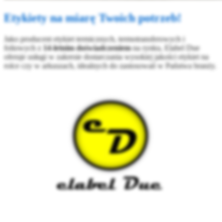
Etykiety na miarę Twoich potrzeb!
Jako producent etykiet termicznych, termotransferowych i
foliowych z
14-letnim doświadczeniem
na rynku, Elabel Due
oferuje usługi w zakresie dostarczania wysokiej jakości etykiet na
rolce czy w arkuszach, idealnych do zastosowań w Państwa branży.