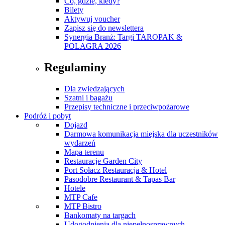
Co, gdzie, kiedy?
Bilety
Aktywuj voucher
Zapisz się do newslettera
Synergia Branż: Targi TAROPAK &
POLAGRA 2026
Regulaminy
Dla zwiedzających
Szatni i bagażu
Przepisy techniczne i przeciwpożarowe
Podróż i pobyt
Dojazd
Darmowa komunikacja miejska dla uczestników
wydarzeń
Mapa terenu
Restauracje Garden City
Port Sołacz Restauracja & Hotel
Pasodobre Restaurant & Tapas Bar
Hotele
MTP Cafe
MTP Bistro
Bankomaty na targach
Udogodnienia dla niepełnosprawnych