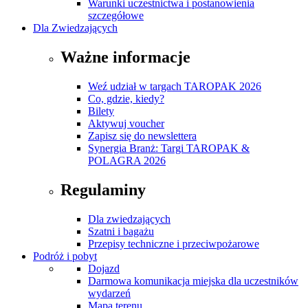
Warunki uczestnictwa i postanowienia
szczegółowe
Dla Zwiedzających
Ważne informacje
Weź udział w targach TAROPAK 2026
Co, gdzie, kiedy?
Bilety
Aktywuj voucher
Zapisz się do newslettera
Synergia Branż: Targi TAROPAK &
POLAGRA 2026
Regulaminy
Dla zwiedzających
Szatni i bagażu
Przepisy techniczne i przeciwpożarowe
Podróż i pobyt
Dojazd
Darmowa komunikacja miejska dla uczestników
wydarzeń
Mapa terenu