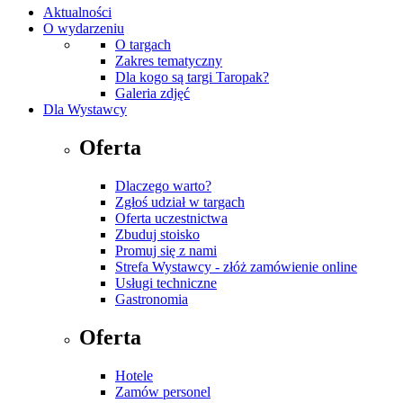
Aktualności
O wydarzeniu
O targach
Zakres tematyczny
Dla kogo są targi Taropak?
Galeria zdjęć
Dla Wystawcy
Oferta
Dlaczego warto?
Zgłoś udział w targach
Oferta uczestnictwa
Zbuduj stoisko
Promuj się z nami
Strefa Wystawcy - złóż zamówienie online
Usługi techniczne
Gastronomia
Oferta
Hotele
Zamów personel