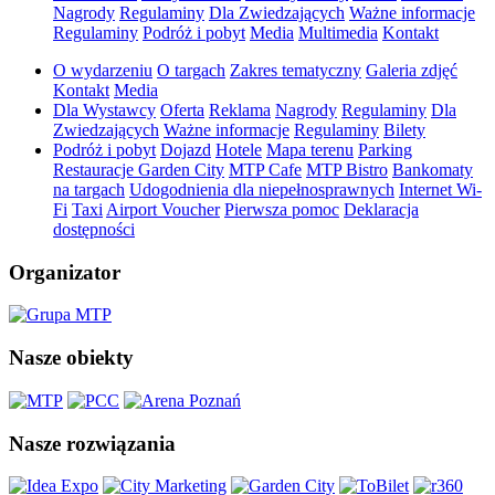
Nagrody
Regulaminy
Dla Zwiedzających
Ważne informacje
Regulaminy
Podróż i pobyt
Media
Multimedia
Kontakt
O wydarzeniu
O targach
Zakres tematyczny
Galeria zdjęć
Kontakt
Media
Dla Wystawcy
Oferta
Reklama
Nagrody
Regulaminy
Dla
Zwiedzających
Ważne informacje
Regulaminy
Bilety
Podróż i pobyt
Dojazd
Hotele
Mapa terenu
Parking
Restauracje Garden City
MTP Cafe
MTP Bistro
Bankomaty
na targach
Udogodnienia dla niepełnosprawnych
Internet Wi-
Fi
Taxi
Airport Voucher
Pierwsza pomoc
Deklaracja
dostępności
Organizator
Nasze obiekty
Nasze rozwiązania