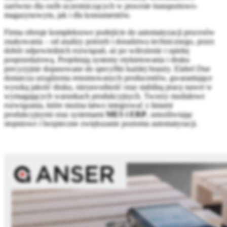
zarówno dla osób uczestniczących w procesie transportowo-
magazynowym, jak i dla konsumentów.
Firma oferuje kompleksowe podejście do automatyzacji procesów
znakowania – od analizy potrzeb i doradztwa technicznego, przez
dobór odpowiednich rozwiązań, aż po wdrożenie i opiekę
posprzedażową. Projektują systemy etykietowania i druku
precyzyjnie dopasowane do specyfiki każdej branży. Elabel Due
dostarcza urządzenia renomowanych producentów, gwarantujące
wysoką jakość druku, niezawodność oraz stabilną pracę nawet w
wymagających warunkach produkcyjnych. Tworzy modułowe
rozwiązania, które można łatwo integrować z liniami
produkcyjnymi oraz systemami
MES i ERP
, umożliwiając
stopniowe i bezpieczne zwiększanie poziomu automatyzacji.