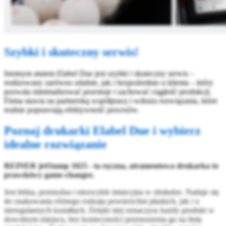
Szybki i skuteczny serwis!
Istotnym atutem Elabel Due jest szybki i skuteczny serwis –
realizowany zarówno zdalnie, jak i bezpośrednio u klienta – który
pozwala minimalizować przestoje i zachować ciągłość produkcji.
Firma stawia na partnerską współpracę i wdraża rozwiązania, które
realnie poprawiają efektywność procesów.
Poznaj drukarki Elabel Due i wybierz
idealne rozwiązanie
REINER jetStamp 1025 - ta ręczna, atramentowa drukarka to
prawdziwy game-changer.
Jest lekka, przenośna i niezwykle intuicyjna w obsłudze. Nadaje się
do znakowania różnego rodzaju powierzchni płaskich, jak i o
nieregularnych kształtach. Dzięki niej oznaczysz każdy produkt w
dowolnym miejscu, bez konieczności przenoszenia go na linię