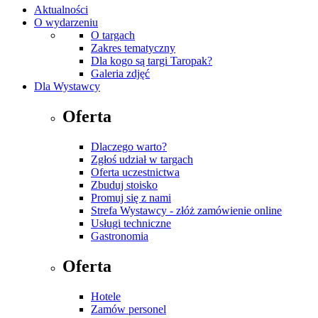
Aktualności
O wydarzeniu
O targach
Zakres tematyczny
Dla kogo są targi Taropak?
Galeria zdjęć
Dla Wystawcy
Oferta
Dlaczego warto?
Zgłoś udział w targach
Oferta uczestnictwa
Zbuduj stoisko
Promuj się z nami
Strefa Wystawcy - złóż zamówienie online
Usługi techniczne
Gastronomia
Oferta
Hotele
Zamów personel