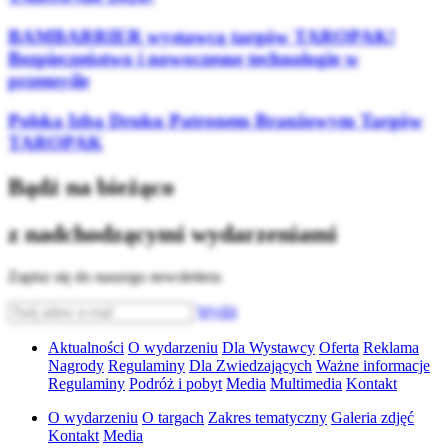
BAMBARRIER wystawcą targów TAROPAK!
Bezpieczeństwo i nowoczesne technologie w
przemyśle
Polska Izba Druku Patronem Branżowym Targów
TAROPAK
Bądź na bieżąco
z nadchodzącymi wydarzeniami
Zapisz się do naszego newslettera
Wyślij
Aktualności
O wydarzeniu
Dla Wystawcy
Oferta
Reklama
Nagrody
Regulaminy
Dla Zwiedzających
Ważne informacje
Regulaminy
Podróż i pobyt
Media
Multimedia
Kontakt
O wydarzeniu
O targach
Zakres tematyczny
Galeria zdjęć
Kontakt
Media