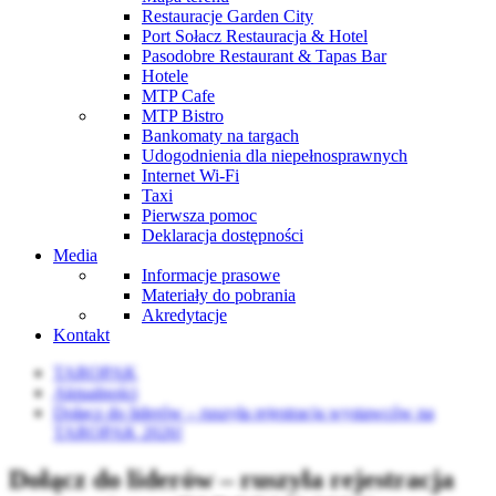
Restauracje Garden City
Port Sołacz Restauracja & Hotel
Pasodobre Restaurant & Tapas Bar
Hotele
MTP Cafe
MTP Bistro
Bankomaty na targach
Udogodnienia dla niepełnosprawnych
Internet Wi-Fi
Taxi
Pierwsza pomoc
Deklaracja dostępności
Media
Informacje prasowe
Materiały do pobrania
Akredytacje
Kontakt
TAROPAK
Aktualności
Dołącz do liderów – ruszyła rejestracja wystawców na
TAROPAK 2026!
Dołącz do liderów – ruszyła rejestracja