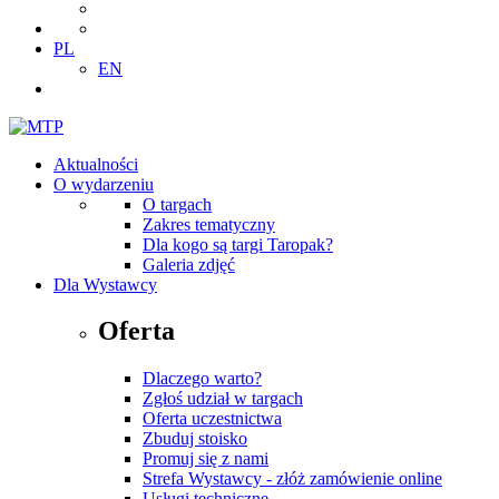
PL
EN
Aktualności
O wydarzeniu
O targach
Zakres tematyczny
Dla kogo są targi Taropak?
Galeria zdjęć
Dla Wystawcy
Oferta
Dlaczego warto?
Zgłoś udział w targach
Oferta uczestnictwa
Zbuduj stoisko
Promuj się z nami
Strefa Wystawcy - złóż zamówienie online
Usługi techniczne