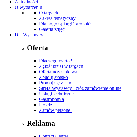
Aktualności
O wydarzeniu
O targach
Zakres tematyczny
Dla kogo są targi Taropak?
Galeria zdjęć
Dla Wystawcy
Oferta
Dlaczego warto?
Zgłoś udział w targach
Oferta uczestnictwa
Zbuduj stoisko
Promuj się z nami
Strefa Wystawcy - złóż zamówienie online
Usługi techniczne
Gastronomia
Hotele
Zamów personel
Reklama
Contact Center