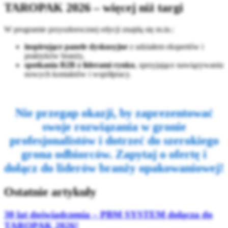
TAROPAK 2026 – więcej niż targi
W programie przyszłorocznej edycji znajdą się m.in.:
inspirujące panele dyskusyjne
z udziałem ekspertów i
praktyków branży,
spotkania B2B z liderami rynku
, sprzyjające nawiązywaniu
nowych kontaktów i współpracy.
Nie przegap okazji, by zaprezentować
swoje rozwiązania w gronie
profesjonalistów i dotrzeć do szerokiego
grona odbiorców. Zapytaj o ofertę i
dołącz do liderów branży opakowaniowej!
Ostatnie artykuły
30 lat doświadczenia – PBM SYSTEM dołącza do
TAROPAK 2026!