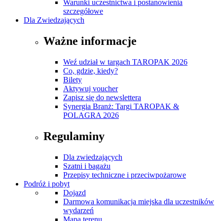
Warunki uczestnictwa i postanowienia
szczegółowe
Dla Zwiedzających
Ważne informacje
Weź udział w targach TAROPAK 2026
Co, gdzie, kiedy?
Bilety
Aktywuj voucher
Zapisz się do newslettera
Synergia Branż: Targi TAROPAK &
POLAGRA 2026
Regulaminy
Dla zwiedzających
Szatni i bagażu
Przepisy techniczne i przeciwpożarowe
Podróż i pobyt
Dojazd
Darmowa komunikacja miejska dla uczestników
wydarzeń
Mapa terenu