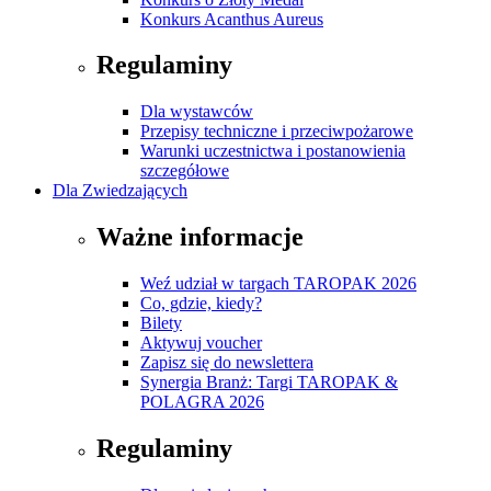
Konkurs Acanthus Aureus
Regulaminy
Dla wystawców
Przepisy techniczne i przeciwpożarowe
Warunki uczestnictwa i postanowienia
szczegółowe
Dla Zwiedzających
Ważne informacje
Weź udział w targach TAROPAK 2026
Co, gdzie, kiedy?
Bilety
Aktywuj voucher
Zapisz się do newslettera
Synergia Branż: Targi TAROPAK &
POLAGRA 2026
Regulaminy