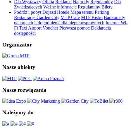
Dla Wystawcy
Oferta
Reklama
Nagrody
Regulaminy
Dla
Zwiedzających
Ważne informacje
Regulaminy
Bilety
Podróż i pobyt
Dojazd
Hotele
Mapa terenu
Parking
Restauracje Garden City
MTP Cafe
MTP Bistro
Bankomaty
na targach
Udogodnienia dla niepełnosprawnych
Internet Wi-
Fi
Taxi
Airport Voucher
Pierwsza pomoc
Deklaracja
dostępności
Organizator
Nasze obiekty
Nasze rozwiązania
Należymy do