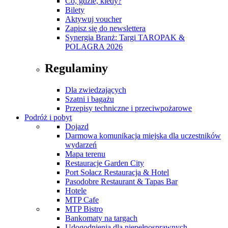
Co, gdzie, kiedy?
Bilety
Aktywuj voucher
Zapisz się do newslettera
Synergia Branż: Targi TAROPAK &
POLAGRA 2026
Regulaminy
Dla zwiedzających
Szatni i bagażu
Przepisy techniczne i przeciwpożarowe
Podróż i pobyt
Dojazd
Darmowa komunikacja miejska dla uczestników
wydarzeń
Mapa terenu
Restauracje Garden City
Port Sołacz Restauracja & Hotel
Pasodobre Restaurant & Tapas Bar
Hotele
MTP Cafe
MTP Bistro
Bankomaty na targach
Udogodnienia dla niepełnosprawnych