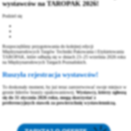
wystawców na TAROPAK 2026!
Podziel się
Rozpoczęliśmy przygotowania do kolejnej edycji
Międzynarodowych Targów Techniki Pakowania i Etykietowania
TAROPAK, które odbędą się w dniach 23–25 września 2026 roku
na Międzynarodowych Targach Poznańskich.
Ruszyła rejestracja wystawców!
To doskonały moment, by już teraz zarezerwować swoje miejsce w
gronie liderów branży opakowaniowej.
Wystawcy, którzy zgłoszą
się do 31 stycznia 2026 roku, mogą skorzystać z
preferencyjnych stawek za powierzchnię wystawienniczą.