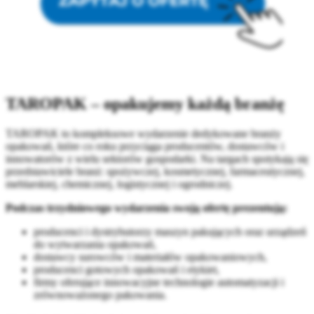
TAROPAK – opakujemy każdą branżę
TAROPAK to kompleksowe wydarzenie dedykowane branży
opakowań, które co roku przyciąga producentów, dostawców i
innowatorów z wielu sektorów gospodarki. Na targach spotykają się
przedstawiciele branż: spożywczej, kosmetycznej, farmaceutycznej,
meblarskiej, chemicznej, logistycznej i ogrodniczej.
Podczas trzydniowego wydarzenia swoją ofertę prezentują:
producenci i dystrybutorzy maszyn pakujących oraz urządzeń
do wytwarzania opakowań,
dostawcy surowców i materiałów opakowaniowych,
producenci gotowych opakowań i etykiet,
firmy oferujące innowacyjne technologie automatyzacji i
zrównoważonego pakowania.