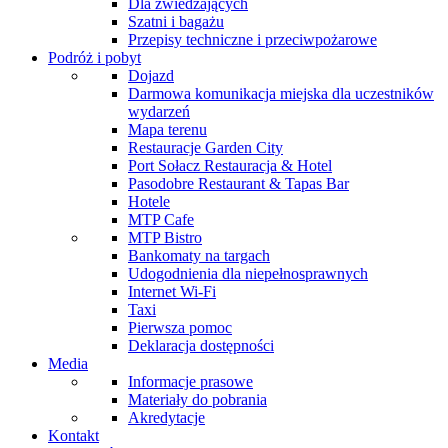
Dla zwiedzających
Szatni i bagażu
Przepisy techniczne i przeciwpożarowe
Podróż i pobyt
Dojazd
Darmowa komunikacja miejska dla uczestników
wydarzeń
Mapa terenu
Restauracje Garden City
Port Sołacz Restauracja & Hotel
Pasodobre Restaurant & Tapas Bar
Hotele
MTP Cafe
MTP Bistro
Bankomaty na targach
Udogodnienia dla niepełnosprawnych
Internet Wi-Fi
Taxi
Pierwsza pomoc
Deklaracja dostępności
Media
Informacje prasowe
Materiały do pobrania
Akredytacje
Kontakt