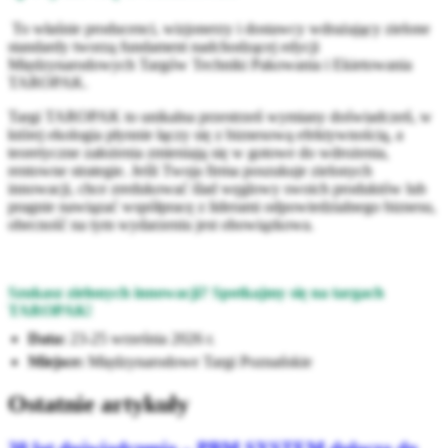
To właśnie producenci, wizjonerzy i dostawcy wdrażający zielone
standardy tworzą fundament nadchodzącej edycji
Międzynarodowych Targów Techniki Pakowania i Ekietowania
TAROPAK.
Targi TAROPAK to unikalna przestrzeń wymiany doświadczeń, w
której ekologia płynnie łączy się z biznesową efektywnością, a
teoretyczne założenia zmieniają się w gotowe do wdrożenia,
rentowne strategie. Jeśli Twoja firma poszukuje zielonych
innowacji, chce zredukować ślad węglowy swoich produktów lub
pragnie nawiązać współpracę z liderami odpowiedzialnego biznesu,
obecność na tym wydarzeniu jest obowiązkowa.
Szukasz zielonych innowacji? Spotkajmy się na targach
TAROPAK!
Data:
23-25 września 2026 r.
Miejsce:
Międzynarodowe Targi Poznańskie
Ostatnie artykuły