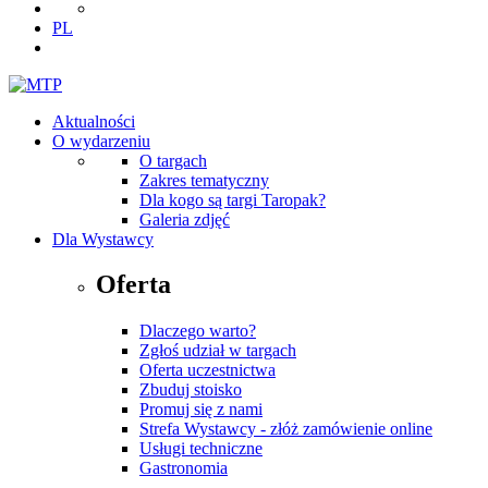
PL
Aktualności
O wydarzeniu
O targach
Zakres tematyczny
Dla kogo są targi Taropak?
Galeria zdjęć
Dla Wystawcy
Oferta
Dlaczego warto?
Zgłoś udział w targach
Oferta uczestnictwa
Zbuduj stoisko
Promuj się z nami
Strefa Wystawcy - złóż zamówienie online
Usługi techniczne
Gastronomia