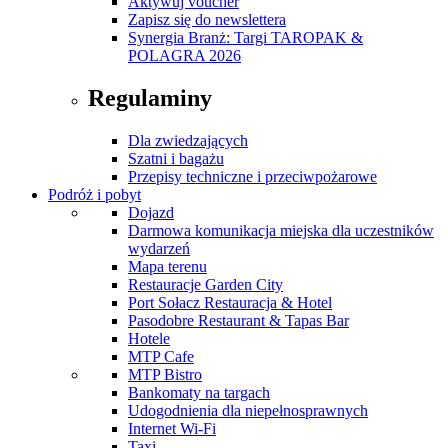
Aktywuj voucher
Zapisz się do newslettera
Synergia Branż: Targi TAROPAK &
POLAGRA 2026
Regulaminy
Dla zwiedzających
Szatni i bagażu
Przepisy techniczne i przeciwpożarowe
Podróż i pobyt
Dojazd
Darmowa komunikacja miejska dla uczestników
wydarzeń
Mapa terenu
Restauracje Garden City
Port Sołacz Restauracja & Hotel
Pasodobre Restaurant & Tapas Bar
Hotele
MTP Cafe
MTP Bistro
Bankomaty na targach
Udogodnienia dla niepełnosprawnych
Internet Wi-Fi
Taxi