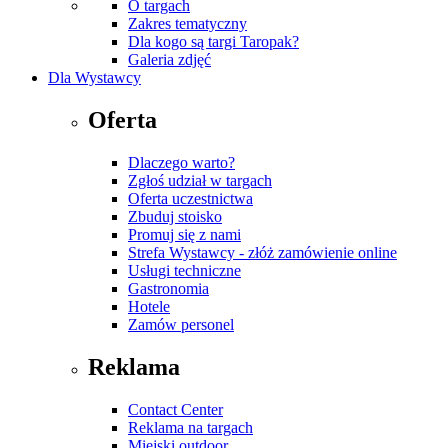
O targach
Zakres tematyczny
Dla kogo są targi Taropak?
Galeria zdjęć
Dla Wystawcy
Oferta
Dlaczego warto?
Zgłoś udział w targach
Oferta uczestnictwa
Zbuduj stoisko
Promuj się z nami
Strefa Wystawcy - złóż zamówienie online
Usługi techniczne
Gastronomia
Hotele
Zamów personel
Reklama
Contact Center
Reklama na targach
Miejski outdoor