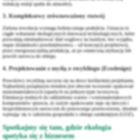
redukcję emisji spalin do atmosfery.
3. Kompleksowy zrównoważony rozwój
Zielona rewolucja wymaga holistycznego podejścia. Oznacza to
ciągłe wdrażanie ekologicznych innowacji technologicznych, które
pozwalają minimalizować ślad węglowy na każdym, bez wyjątku,
etapie działalności przedsiębiorstwa – od koncepcji projektowej,
przez energooszczędną produkcję, aż po ostateczną utylizację lub
powrót surowca do obiegu.
4. Projektowanie z myślą o recyklingu (Ecodesign)
Prawdziwy recykling zaczyna się na desce kreślarskiej projektanta.
Najbardziej pożądanym trendem jest obecnie tworzenie opakowań
monomateriałowych (opartych na jednym typie tworzywa).
Eliminacja trudnych do oddzielenia warstw i wielomateriałowych
komponentów sprawia, że zużyte opakowanie staje się łatwym i
bezproblemowym surowcem do ponownego przetworzenia, idealnie
wpisując się w założenia gospodarki o obiegu zamkniętym (GOZ).
Spotkajmy się tam, gdzie ekologia
spotyka się z biznesem