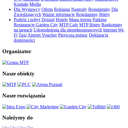
Kontakt
Media
Dla Wystawcy
Oferta
Reklama
Nagrody
Regulaminy
Dla
Zwiedzających
Ważne informacje
Regulaminy
Bilety
Podróż i pobyt
Dojazd
Hotele
Mapa terenu
Parking
Restauracje Garden City
MTP Cafe
MTP Bistro
Bankomaty
na targach
Udogodnienia dla niepełnosprawnych
Internet Wi-
Fi
Taxi
Airport Voucher
Pierwsza pomoc
Deklaracja
dostępności
Organizator
Nasze obiekty
Nasze rozwiązania
Należymy do