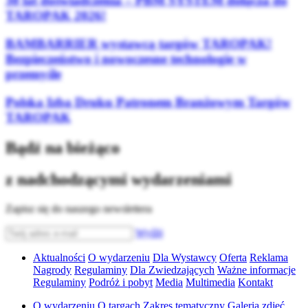
30 lat doświadczenia – PBM SYSTEM dołącza do
TAROPAK 2026!
BAMBARRIER wystawcą targów TAROPAK!
Bezpieczeństwo i nowoczesne technologie w
przemyśle
Polska Izba Druku Patronem Branżowym Targów
TAROPAK
Bądź na bieżąco
z nadchodzącymi wydarzeniami
Zapisz się do naszego newslettera
Wyślij
Aktualności
O wydarzeniu
Dla Wystawcy
Oferta
Reklama
Nagrody
Regulaminy
Dla Zwiedzających
Ważne informacje
Regulaminy
Podróż i pobyt
Media
Multimedia
Kontakt
O wydarzeniu
O targach
Zakres tematyczny
Galeria zdjęć