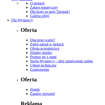
O targach
Zakres tematyczny
Dla kogo są targi Taropak?
Galeria zdjęć
Dla Wystawcy
Oferta
Dlaczego warto?
Zgłoś udział w targach
Oferta uczestnictwa
Zbuduj stoisko
Promuj się z nami
Strefa Wystawcy - złóż zamówienie online
Usługi techniczne
Gastronomia
Oferta
Hotele
Zamów personel
Reklama