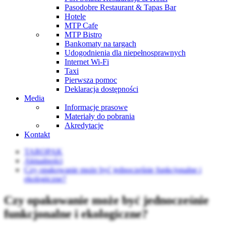
Pasodobre Restaurant & Tapas Bar
Hotele
MTP Cafe
MTP Bistro
Bankomaty na targach
Udogodnienia dla niepełnosprawnych
Internet Wi-Fi
Taxi
Pierwsza pomoc
Deklaracja dostępności
Media
Informacje prasowe
Materiały do pobrania
Akredytacje
Kontakt
TAROPAK
Aktualności
Czy opakowanie może być jednocześnie funkcjonalne i
ekologiczne?
Czy opakowanie może być jednocześnie
funkcjonalne i ekologiczne?