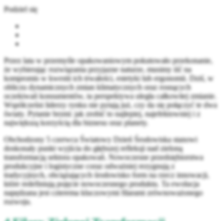
Podziel się
Przez lata w przemyśle opakowaniowym pokutowało przekonanie,
że wybierając rozwiązania przyjazne naturze, musimy iść na
kompromis w kwestii ich trwałości, estetyki lub ergonomii. Dziś, w
obliczu dynamicznych zmian klimatycznych oraz rosnących
oczekiwań konsumentów, ta perspektywa uległa całkowitej zmianie.
Współcześni liderzy rynku nie pytają już, czy da się połączyć te dwa
światy. Pytanie brzmi: jak zrobić to najlepiej, najefektowniej i z
największą korzyścią dla biznesu oraz planety.
Obchodzony 5 czerwca Światowy Dzień Środowiska stanowi
doskonały punkt wyjścia do głębszej refleksji nad zieloną
transformacją sektora opakowań. Nowoczesne przedsiębiorstwa
produkcyjne i logistyczne coraz odważniej rezygnują z
tradycyjnych, obciążających środowisko form na rzecz innowacji,
które redefiniują pojęcie nowoczesnego produktu. Ta ewolucja
napędzana jest czterema kluczowymi filarami zrównoważonego
rozwoju.