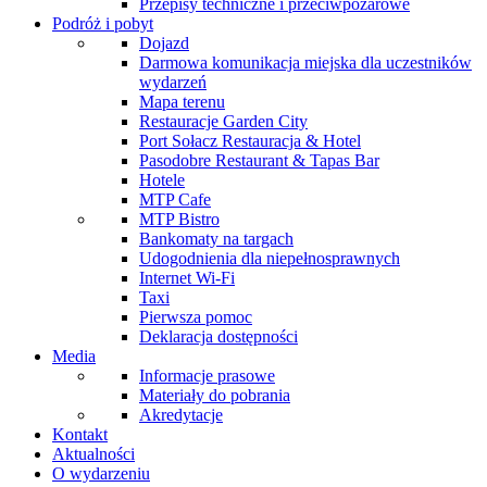
Przepisy techniczne i przeciwpożarowe
Podróż i pobyt
Dojazd
Darmowa komunikacja miejska dla uczestników
wydarzeń
Mapa terenu
Restauracje Garden City
Port Sołacz Restauracja & Hotel
Pasodobre Restaurant & Tapas Bar
Hotele
MTP Cafe
MTP Bistro
Bankomaty na targach
Udogodnienia dla niepełnosprawnych
Internet Wi-Fi
Taxi
Pierwsza pomoc
Deklaracja dostępności
Media
Informacje prasowe
Materiały do pobrania
Akredytacje
Kontakt
Aktualności
O wydarzeniu