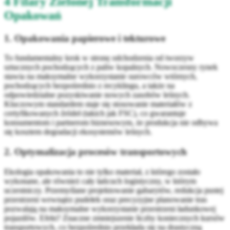
4 Filary Zielonej Transformacji
Opakowań
1. Opakowania papierowe i tekturowe
To fundamentalny krok w stronę odchodzenia od tworzyw
sztucznych pochodzących z paliw kopalnych. Nowoczesny rynek
stawia na maksymalne wykorzystanie surowców wtórnych,
pochodzących bezpośrednio z recyklingu, a także na
odpowiedzialne pozyskiwanie nowych zasobów leśnych.
Kluczowym standardem staje się stosowanie materiałów z
certyfikowanych źródeł (takich jak FSC), co gwarantuje
konsumentom i partnerom biznesowym, że produkcja nie odbywa
się kosztem degradacji ekosystemów leśnych.
2. Optymalizacja procesów transportowych
Ekologia opakowania to nie tylko materiał, z którego zostało
wykonane, ale również cały łańcuch logistyczny, w którym
uczestniczy. Przemyślane projektowanie gabarytów, redukcja pustej
przestrzeni wewnątrz pudełek oraz precyzyjne planowanie tras
pozwalają na maksymalne wykorzystanie przestrzeni ładunkowej
pojazdów. Efekt? Znaczne zmniejszenie liczby koniecznych kursów
transportowych, co bezpośrednio przekłada się na drastyczną