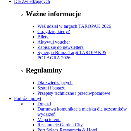
Dla Zwiedzających
Ważne informacje
Weź udział w targach TAROPAK 2026
Co, gdzie, kiedy?
Bilety
Aktywuj voucher
Zapisz się do newslettera
Synergia Branż: Targi TAROPAK &
POLAGRA 2026
Regulaminy
Dla zwiedzających
Szatni i bagażu
Przepisy techniczne i przeciwpożarowe
Podróż i pobyt
Dojazd
Darmowa komunikacja miejska dla uczestników
wydarzeń
Mapa terenu
Restauracje Garden City
Port Sołacz Restauracja & Hotel