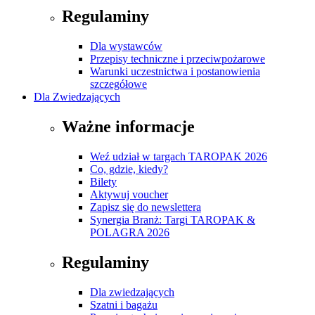
Regulaminy
Dla wystawców
Przepisy techniczne i przeciwpożarowe
Warunki uczestnictwa i postanowienia
szczegółowe
Dla Zwiedzających
Ważne informacje
Weź udział w targach TAROPAK 2026
Co, gdzie, kiedy?
Bilety
Aktywuj voucher
Zapisz się do newslettera
Synergia Branż: Targi TAROPAK &
POLAGRA 2026
Regulaminy
Dla zwiedzających
Szatni i bagażu