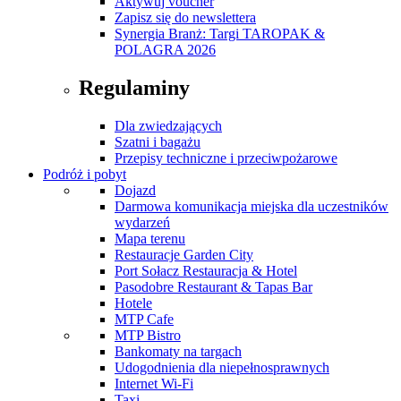
Aktywuj voucher
Zapisz się do newslettera
Synergia Branż: Targi TAROPAK &
POLAGRA 2026
Regulaminy
Dla zwiedzających
Szatni i bagażu
Przepisy techniczne i przeciwpożarowe
Podróż i pobyt
Dojazd
Darmowa komunikacja miejska dla uczestników
wydarzeń
Mapa terenu
Restauracje Garden City
Port Sołacz Restauracja & Hotel
Pasodobre Restaurant & Tapas Bar
Hotele
MTP Cafe
MTP Bistro
Bankomaty na targach
Udogodnienia dla niepełnosprawnych
Internet Wi-Fi
Taxi