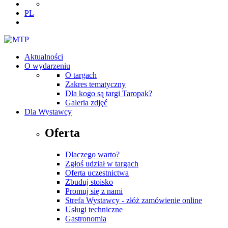
PL
Aktualności
O wydarzeniu
O targach
Zakres tematyczny
Dla kogo są targi Taropak?
Galeria zdjęć
Dla Wystawcy
Oferta
Dlaczego warto?
Zgłoś udział w targach
Oferta uczestnictwa
Zbuduj stoisko
Promuj się z nami
Strefa Wystawcy - złóż zamówienie online
Usługi techniczne
Gastronomia