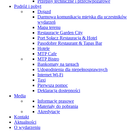
Przepisy techniczne i przeciwpożarowe
Podróż i pobyt
Dojazd
Darmowa komunikacja miejska dla uczestników
wydarzeń
Mapa terenu
Restauracje Garden City
Port Sołacz Restauracja & Hotel
Pasodobre Restaurant & Tapas Bar
Hotele
MTP Cafe
MTP Bistro
Bankomaty na targach
Udogodnienia dla niepełnosprawnych
Internet Wi-Fi
Taxi
Pierwsza pomoc
Deklaracja dostępności
Media
Informacje prasowe
Materiały do pobrania
Akredytacje
Kontakt
Aktualności
O wydarzeniu