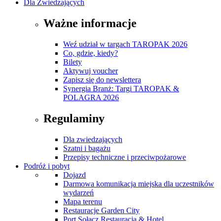
Dla Zwiedzających
Ważne informacje
Weź udział w targach TAROPAK 2026
Co, gdzie, kiedy?
Bilety
Aktywuj voucher
Zapisz się do newslettera
Synergia Branż: Targi TAROPAK &
POLAGRA 2026
Regulaminy
Dla zwiedzających
Szatni i bagażu
Przepisy techniczne i przeciwpożarowe
Podróż i pobyt
Dojazd
Darmowa komunikacja miejska dla uczestników
wydarzeń
Mapa terenu
Restauracje Garden City
Port Sołacz Restauracja & Hotel