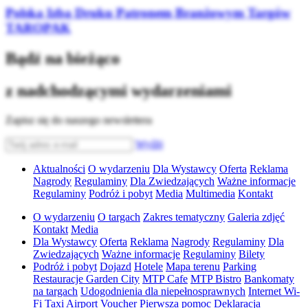
Polska Izba Druku Patronem Branżowym Targów
TAROPAK
Bądź na bieżąco
z nadchodzącymi wydarzeniami
Zapisz się do naszego newslettera
Wyślij
Aktualności
O wydarzeniu
Dla Wystawcy
Oferta
Reklama
Nagrody
Regulaminy
Dla Zwiedzających
Ważne informacje
Regulaminy
Podróż i pobyt
Media
Multimedia
Kontakt
O wydarzeniu
O targach
Zakres tematyczny
Galeria zdjęć
Kontakt
Media
Dla Wystawcy
Oferta
Reklama
Nagrody
Regulaminy
Dla
Zwiedzających
Ważne informacje
Regulaminy
Bilety
Podróż i pobyt
Dojazd
Hotele
Mapa terenu
Parking
Restauracje Garden City
MTP Cafe
MTP Bistro
Bankomaty
na targach
Udogodnienia dla niepełnosprawnych
Internet Wi-
Fi
Taxi
Airport Voucher
Pierwsza pomoc
Deklaracja