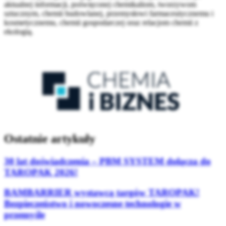
aktualnej informacji, poświęconej chemikaliom, tworzywom
sztucznym, chemii budowlanej, przemysłowi farmaceutycznemu i
kosmetycznemu, chemii gospodarczej oraz relacjom chemii z
ekologią.
Ostatnie artykuły
30 lat doświadczenia – PBM SYSTEM dołącza do
TAROPAK 2026!
BAMBARRIER wystawcą targów TAROPAK!
Bezpieczeństwo i nowoczesne technologie w
przemyśle