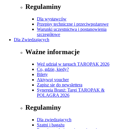
Regulaminy
Dla wystawców
Przepisy techniczne i przeciwpożarowe
Warunki uczestnictwa i postanowienia
szczegółowe
Dla Zwiedzających
Ważne informacje
Weź udział w targach TAROPAK 2026
Co, gdzie, kiedy?
Bilety
Aktywuj voucher
Zapisz się do newslettera
Synergia Branż: Targi TAROPAK &
POLAGRA 2026
Regulaminy
Dla zwiedzających
Szatni i bagażu