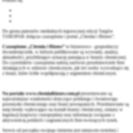
Podziel się
Do grona patronów medialnych tegorocznej edycji Targów
TAROPAK dołącza czasopismo i portal „Chemia i Biznes”.
Czasopismo „Chemia i Biznes”
to biznesowo - gospodarczy
dwumiesięcznik, w którym publikowane są wywiady, analizy,
aktualności, przybliżające sytuację panującą w branży chemicznej.
Do czytelników czasopisma należą zarówno przedstawiciele firm
działających w sektorze chemicznym, jak też osoby wywodzące się
z branż, które ściśle współpracują z segmentem chemicznym.
Na portalu www.chemiaibiznes.com.pl
prezentowane są
najważniejsze wiadomości dotyczące polskiego i światowego
przemysłu chemicznego oraz branż powiązanych. Przedstawiane są
tutaj trendy wpływające na kształt branży chemicznej, zmiany w
legislacji krajowej i europejskiej oraz informacje związane z
aktywnością polskich i zagranicznych firm tworzących rynek.
Serwis od początku swojego istnienia jest miejscem rzetelnej i