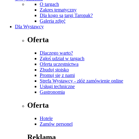
O targach
Zakres tematyczny
Dla kogo są targi Taropak?
Galeria zdjęć
Dla Wystawcy
Oferta
Dlaczego warto?
Zgłoś udział w targach
Oferta uczestnictwa
Zbuduj stoisko
Promuj się z nami
Strefa Wystawcy - złóż zamówienie online
Usługi techniczne
Gastronomia
Oferta
Hotele
Zamów personel
Reklama