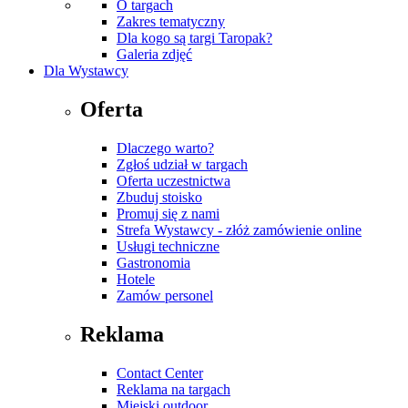
O targach
Zakres tematyczny
Dla kogo są targi Taropak?
Galeria zdjęć
Dla Wystawcy
Oferta
Dlaczego warto?
Zgłoś udział w targach
Oferta uczestnictwa
Zbuduj stoisko
Promuj się z nami
Strefa Wystawcy - złóż zamówienie online
Usługi techniczne
Gastronomia
Hotele
Zamów personel
Reklama
Contact Center
Reklama na targach
Miejski outdoor