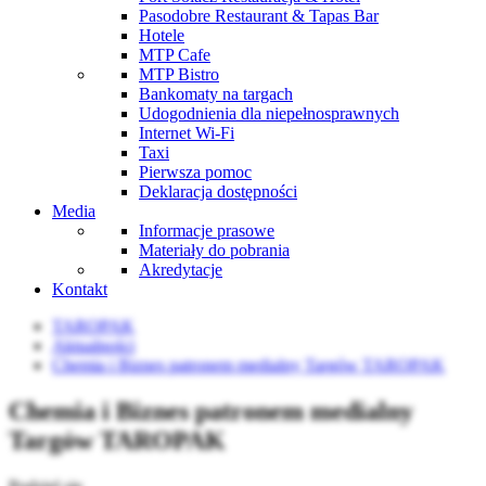
Pasodobre Restaurant & Tapas Bar
Hotele
MTP Cafe
MTP Bistro
Bankomaty na targach
Udogodnienia dla niepełnosprawnych
Internet Wi-Fi
Taxi
Pierwsza pomoc
Deklaracja dostępności
Media
Informacje prasowe
Materiały do pobrania
Akredytacje
Kontakt
TAROPAK
Aktualności
Chemia i Biznes patronem medialny Targów TAROPAK
Chemia i Biznes patronem medialny
Targów TAROPAK