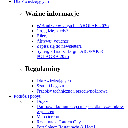
Dla Zwiedzających
Ważne informacje
Weź udział w targach TAROPAK 2026
Co, gdzie, kiedy?
Bilety
Aktywuj voucher
Zapisz się do newslettera
Synergia Branż: Targi TAROPAK &
POLAGRA 2026
Regulaminy
Dla zwiedzających
Szatni i bagażu
Przepisy techniczne i przeciwpożarowe
Podróż i pobyt
Dojazd
Darmowa komunikacja miejska dla uczestników
wydarzeń
Mapa terenu
Restauracje Garden City
Port Sołacz Restauracja & Hotel