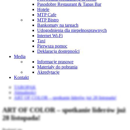
Pasodobre Restaurant & Tapas Bar
Hotele
MTP Cafe
MTP Bistro
Bankomaty na targach
Udogodnienia dla niepełnosprawnych
Internet Wi-Fi
Taxi
Pierwsza pomoc
Deklaracja dostępności
Media
Informacje prasowe
Materiały do pobrania
Akredytacje
Kontakt
TAROPAK
Aktualności
ART OF COLOR – spotkanie liderów już 28 listopada!
ART OF COLOR – spotkanie liderów już
28 listopada!