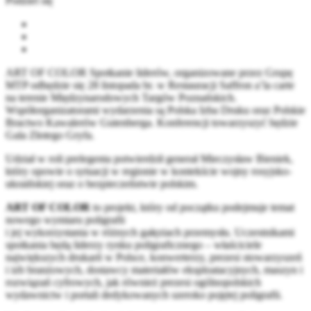
Podziel się
ART OF COLOR Spotkanie liderów, organizowane przez Grupę
MTP odbędzie się 28 listopada br. w Restauracji Saffron a’la carte
na terenie Międzynarodowych Targów Poznańskich.
Współorganizatorami wydarzenia są Polska Izba Druku oraz Polskie
Bractwo Kawalerów Gutenberga. Konferencji towarzyszyć będzie
Gala Złotego Gryfa.
Udział w roli prelegenta potwierdził generał Mieczysław Bieniek,
który opowie o sytuacji w regionie w kontekście wojny rosyjsko-
ukraińskiej oraz o bezpieczeństwie polskim.
ART OF COLOR
to projekt, który od początku podejmuje temat
nowego wymiaru poligrafii
i jej wykorzystania w różnych gałęziach przemysłu. Uczestnikami
spotkania będą liderzy rynku poligraficznego – właściciele
największych drukarń w Polsce, konwerterzy, prezesi stowarzyszeń
i izb branżowych, dostawcy materiałów eksploatacyjnych, maszyn i
rozwiązań cyfrowych, jak również prezesi ogólnopolskich
wydawnictw i portali dedykowanych szeroko pojętej poligrafii.