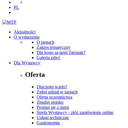
PL
Aktualności
O wydarzeniu
O targach
Zakres tematyczny
Dla kogo są targi Taropak?
Galeria zdjęć
Dla Wystawcy
Oferta
Dlaczego warto?
Zgłoś udział w targach
Oferta uczestnictwa
Zbuduj stoisko
Promuj się z nami
Strefa Wystawcy - złóż zamówienie online
Usługi techniczne
Gastronomia