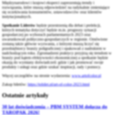
Międzynarodowi i krajowi eksperci zaprezentują trendy i
rozwiązania, które muszą odpowiedzieć na radykalnie zmieniające
się oczekiwania konsumentów, ustawodawców oraz klientów
instytucjonalnych.
Spotkanie Liderów
będzie przestrzenią dla debat i prelekcji,
których tematyka dotyczyć będzie m.in. prognozy sytuacji
gospodarczej po wyborach parlamentarnych 2023 oraz
uwarunkowań polityczno-gospodarczych w regionie. Omówione
zostaną także główne wyzwania, z którymi muszą liczyć się
przedsiębiorcy branży poligraficznej i opakowań z nadrukiem w
nadchodzącym roku. Zgromadzeni praktycy przyjrzą się trendom w
branży pod kątem efektywności ekonomicznej a spotkanie będzie
okazją do wymiany doświadczeń: gdzie i jak promować swoje
produkty i usługi oraz gdzie szukać inspiracji, rady i pomocy.
Więcej szczegółów na stronie wydarzenia:
www.artofcolor.pl
Zakup biletów:
https://tobilet.pl/art-of-color-2023.html
Ostatnie artykuły
30 lat doświadczenia – PBM SYSTEM dołącza do
TAROPAK 2026!