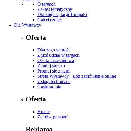
O targach
Zakres tematyczny
Dla kogo są targi Taropak?
Galeria zdjęć
Dla Wystawcy
Oferta
Dlaczego warto?
Zgłoś udział w targach
Oferta uczestnictwa
Zbuduj stoisko
Promuj się z nami
Strefa Wystawcy - złóż zamówienie online
Usługi techniczne
Gastronomia
Oferta
Hotele
Zamów personel
Reklama