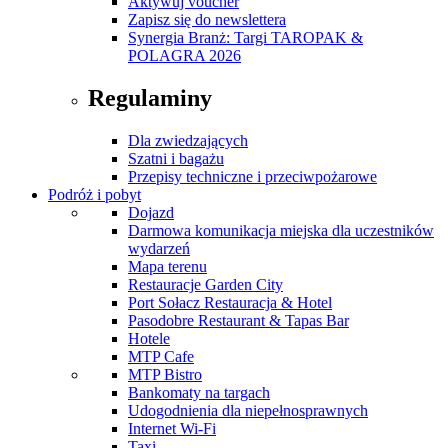
Aktywuj voucher
Zapisz się do newslettera
Synergia Branż: Targi TAROPAK &
POLAGRA 2026
Regulaminy
Dla zwiedzających
Szatni i bagażu
Przepisy techniczne i przeciwpożarowe
Podróż i pobyt
Dojazd
Darmowa komunikacja miejska dla uczestników
wydarzeń
Mapa terenu
Restauracje Garden City
Port Sołacz Restauracja & Hotel
Pasodobre Restaurant & Tapas Bar
Hotele
MTP Cafe
MTP Bistro
Bankomaty na targach
Udogodnienia dla niepełnosprawnych
Internet Wi-Fi
Taxi