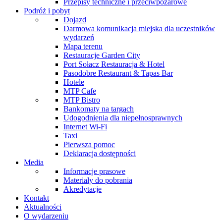
Przepisy techniczne i przeciwpożarowe
Podróż i pobyt
Dojazd
Darmowa komunikacja miejska dla uczestników
wydarzeń
Mapa terenu
Restauracje Garden City
Port Sołacz Restauracja & Hotel
Pasodobre Restaurant & Tapas Bar
Hotele
MTP Cafe
MTP Bistro
Bankomaty na targach
Udogodnienia dla niepełnosprawnych
Internet Wi-Fi
Taxi
Pierwsza pomoc
Deklaracja dostępności
Media
Informacje prasowe
Materiały do pobrania
Akredytacje
Kontakt
Aktualności
O wydarzeniu