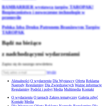
BAMBARRIER wystawcą targów TAROPAK!
Bezpieczeństwo i nowoczesne technologie w
przemyśle
Polska Izba Druku Patronem Branżowym Targów
TAROPAK
Bądź na bieżąco
z nadchodzącymi wydarzeniami
Zapisz się do naszego newslettera
Wyślij
Aktualności
O wydarzeniu
Dla Wystawcy
Oferta
Reklama
Nagrody
Regulaminy
Dla Zwiedzających
Ważne informacje
Regulaminy
Podróż i pobyt
Media
Multimedia
Kontakt
O wydarzeniu
O targach
Zakres tematyczny
Galeria zdjęć
Kontakt
Media
Dla Wystawcy
Oferta
Reklama
Nagrody
Regulaminy
Dla