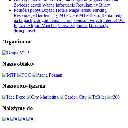
Zwiedzających
Ważne informacje
Regulaminy
Bilety
Podróż i pobyt
Dojazd
Hotele
Mapa terenu
Parking
Restauracje Garden City
MTP Cafe
MTP Bistro
Bankomaty
na targach
Udogodnienia dla niepełnosprawnych
Internet Wi-
Fi
Taxi
Airport Voucher
Pierwsza pomoc
Deklaracja
dostępności
Organizator
Nasze obiekty
Nasze rozwiązania
Należymy do