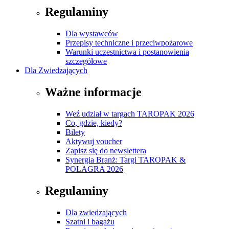
Regulaminy
Dla wystawców
Przepisy techniczne i przeciwpożarowe
Warunki uczestnictwa i postanowienia
szczegółowe
Dla Zwiedzających
Ważne informacje
Weź udział w targach TAROPAK 2026
Co, gdzie, kiedy?
Bilety
Aktywuj voucher
Zapisz się do newslettera
Synergia Branż: Targi TAROPAK &
POLAGRA 2026
Regulaminy
Dla zwiedzających
Szatni i bagażu