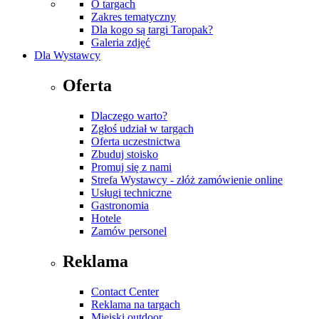
O targach
Zakres tematyczny
Dla kogo są targi Taropak?
Galeria zdjęć
Dla Wystawcy
Oferta
Dlaczego warto?
Zgłoś udział w targach
Oferta uczestnictwa
Zbuduj stoisko
Promuj się z nami
Strefa Wystawcy - złóż zamówienie online
Usługi techniczne
Gastronomia
Hotele
Zamów personel
Reklama
Contact Center
Reklama na targach
Miejski outdoor